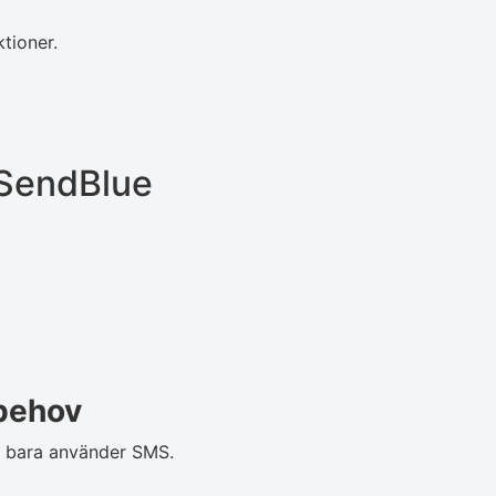
tioner.
d SendBlue
 behov
m bara använder SMS.