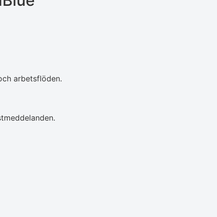
dBlue
ch arbetsflöden.
östmeddelanden.