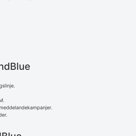
ndBlue
slinje.
M.
r meddelandekampanjer.
der.