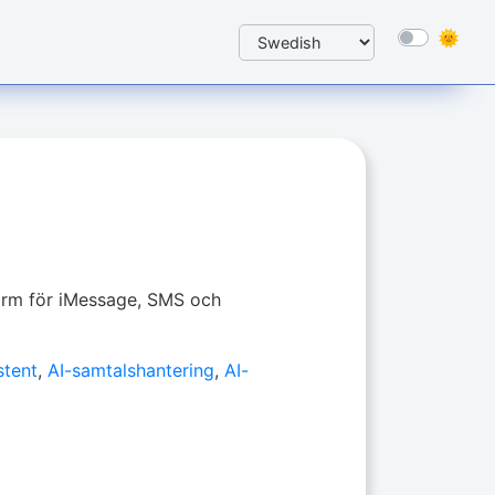
rm för iMessage, SMS och
stent
,
AI-samtalshantering
,
AI-