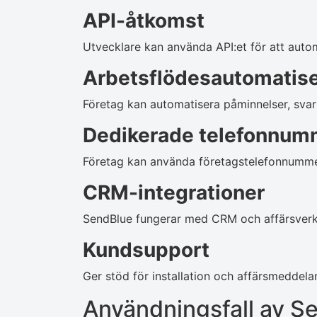
API-åtkomst
Utvecklare kan använda API:et för att aut
Arbetsflödesautomatise
Företag kan automatisera påminnelser, sva
Dedikerade telefonnum
Företag kan använda företagstelefonnumm
CRM-integrationer
SendBlue fungerar med CRM och affärsverkt
Kundsupport
Ger stöd för installation och affärsmeddela
Användningsfall av S