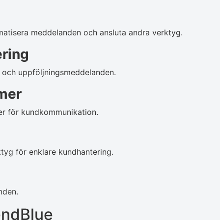
omatisera meddelanden och ansluta andra verktyg.
ring
r och uppföljningsmeddelanden.
mer
er för kundkommunikation.
yg för enklare kundhantering.
nden.
endBlue