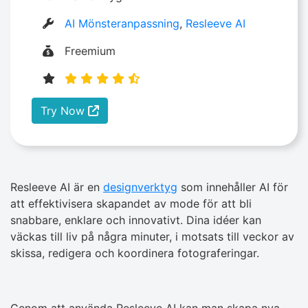
AI Mönsteranpassning
,
Resleeve AI
Freemium
Try Now
Resleeve AI är en
designverktyg
som innehåller AI för
att effektivisera skapandet av mode för att bli
snabbare, enklare och innovativt. Dina idéer kan
väckas till liv på några minuter, i motsats till veckor av
skissa, redigera och koordinera fotograferingar.
Genom att använda Resleeve AI kan man skapa nya