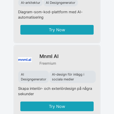
AI-arkitektur
AI Designgenerator
Diagram-som-kod-plattform med AI-
automatisering
Try Now
Mnml AI
Freemium
AI
AI-design för inlägg i
Designgenerator
sociala medier
Skapa interiör- och exteriördesign på några
sekunder
Try Now