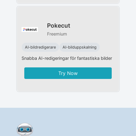
Pokecut
Freemium
AI-bildredigerare
AI-bilduppskalning
Snabba AI-redigeringar för fantastiska bilder
Try Now