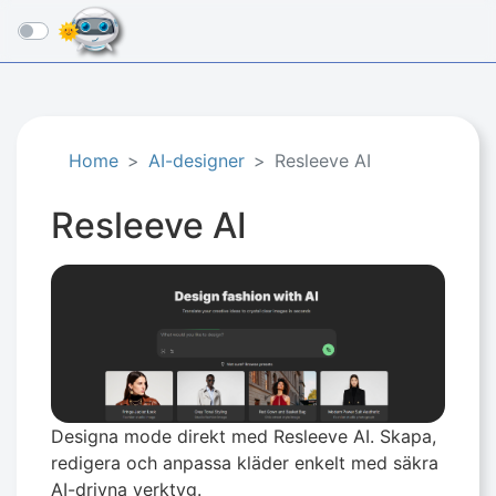
☰
Home
AI-designer
Resleeve AI
Resleeve AI
Designa mode direkt med Resleeve AI. Skapa,
redigera och anpassa kläder enkelt med säkra
AI-drivna verktyg.