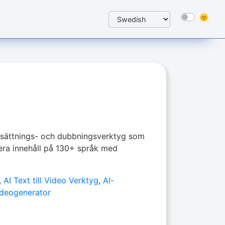
sättnings- och dubbningsverktyg som
isera innehåll på 130+ språk med
,
AI Text till Video Verktyg
,
AI-
ideogenerator