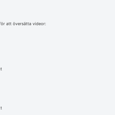
ör att översätta videor:
gt
kt