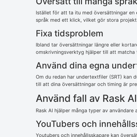
Översätt till många språ
Istället för att ta itu med översättningar en 
språk med ett klick, vilket gör stora projek
Fixa tidsproblem
Ibland tar översättningar längre eller kortar
omskrivningsverktyg hjälper till att matcha
Använd dina egna under
Om du redan har undertextfiler (SRT) kan du 
till att dina översättningar och timing är pr
Använd fall av Rask AI
Rask AI hjälper många typer av användare at
YouTubers och innehåll
Youtubers och innehållsskapare kan översät