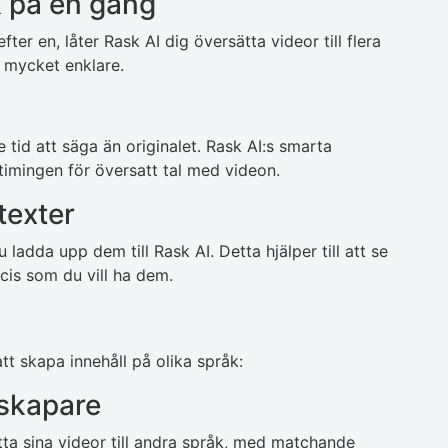
k på en gång
efter en, låter Rask AI dig översätta videor till flera
t mycket enklare.
e tid att säga än originalet. Rask AI:s smarta
 timingen för översatt tal med videon.
texter
ladda upp dem till Rask AI. Detta hjälper till att se
ecis som du vill ha dem.
t skapa innehåll på olika språk:
sskapare
ta sina videor till andra språk, med matchande