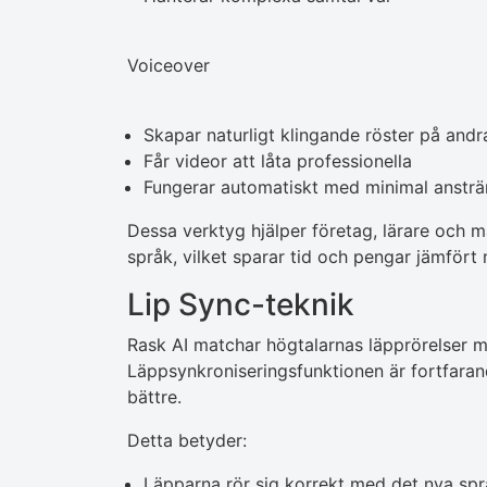
Voiceover
Skapar naturligt klingande röster på andr
Får videor att låta professionella
Fungerar automatiskt med minimal anstr
Dessa verktyg hjälper företag, lärare och m
språk, vilket sparar tid och pengar jämfört
Lip Sync-teknik
Rask AI matchar högtalarnas läpprörelser med
Läppsynkroniseringsfunktionen är fortfaran
bättre.
Detta betyder:
Läpparna rör sig korrekt med det nya spr