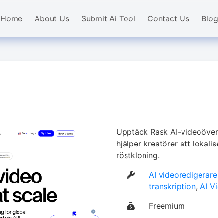
Home
About Us
Submit Ai Tool
Contact Us
Blog
Upptäck Rask AI-videoöver
hjälper kreatörer att lokal
röstkloning.
AI videoredigerare
transkription
,
AI V
Freemium