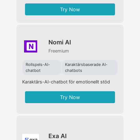
Try Now
Nomi AI
Freemium
Rollspels-AI-
Karaktärsbaserade AI-
chatbot
chatbots
Karaktärs-AI-chatbot för emotionellt stöd
Try Now
Exa AI