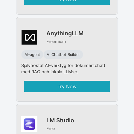
AnythingLLM
Freemium
AI-agent
AI Chatbot Builder
Självhostat AI-verktyg för dokumentchatt
med RAG och lokala LLM:er.
Try Now
LM Studio
Free