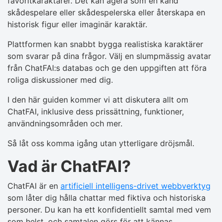
favoritkaraktärer. Det kan agera som en känd
skådespelare eller skådespelerska eller återskapa en
historisk figur eller imaginär karaktär.
Plattformen kan snabbt bygga realistiska karaktärer
som svarar på dina frågor. Välj en slumpmässig avatar
från ChatFAI:s databas och ge den uppgiften att föra
roliga diskussioner med dig.
I den här guiden kommer vi att diskutera allt om
ChatFAI, inklusive dess prissättning, funktioner,
användningsområden och mer.
Så låt oss komma igång utan ytterligare dröjsmål.
Vad är ChatFAI?
ChatFAI är en
artificiell intelligens-drivet webbverktyg
som låter dig hålla chattar med fiktiva och historiska
personer. Du kan ha ett konfidentiellt samtal med vem
som helst, och samtalen görs för att kännas