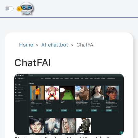
☰
Home
AI-chattbot
ChatFAI
ChatFAI