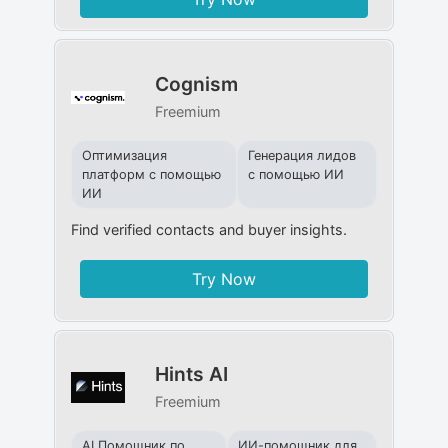
Cognism
Freemium
Оптимизация
Генерация лидов
платформ с помощью
с помощью ИИ
ИИ
Find verified contacts and buyer insights.
Try Now
Hints AI
Freemium
AI Помощник по
ИИ-помощник для