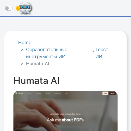
☰
Home
Образовательные
,
Текст
инструменты ИИ
ИИ
Humata AI
Humata AI