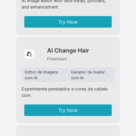
AI image editor with face swap, portraits,
and enhancement
Try Now
AI Change Hair
Freemium
Editor de Imagens
Gerador de Avatar
com IA
com IA
Experimente penteados e cores de cabelo
com
Try Now