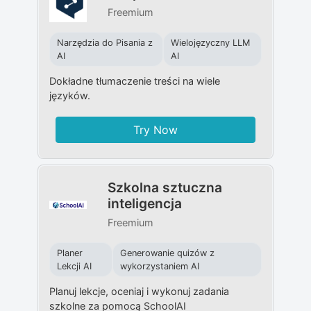
Freemium
Narzędzia do Pisania z
Wielojęzyczny LLM
AI
AI
Dokładne tłumaczenie treści na wiele
języków.
Try Now
Szkolna sztuczna
inteligencja
Freemium
Planer
Generowanie quizów z
Lekcji AI
wykorzystaniem AI
Planuj lekcje, oceniaj i wykonuj zadania
szkolne za pomocą SchoolAI