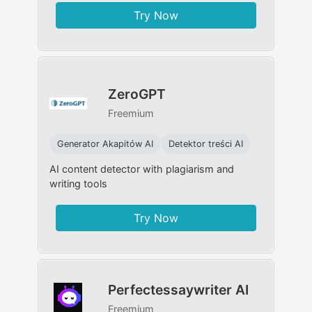
Try Now
ZeroGPT
Freemium
Generator Akapitów AI
Detektor treści AI
AI content detector with plagiarism and
writing tools
Try Now
Perfectessaywriter AI
Freemium