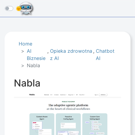
☰
Home
AI
,
Opieka zdrowotna
,
Chatbot
Biznesie​
z AI
AI
Nabla
Nabla