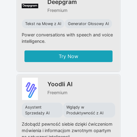
Deepgram
Freemium
Tekst na Mowę z AI
Generator Głosowy AI
Power conversations with speech and voice
intelligence.
Try Now
Yoodli AI
Freemium
Asystent
Wglądy w
Sprzedaży AI
Produktywność z AI
Zdobądź pewność siebie dzięki ćwiczeniom
mówienia i informacjom zwrotnym opartym
na sztucznej inteligencji.