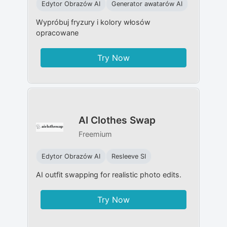
Edytor Obrazów AI​
Generator awatarów AI
Wypróbuj fryzury i kolory włosów
opracowane
Try Now
AI Clothes Swap
Freemium
Edytor Obrazów AI​
Resleeve SI
AI outfit swapping for realistic photo edits.
Try Now