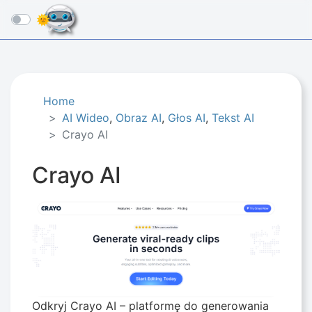
☰
Home
AI Wideo
,
Obraz AI
,
Głos AI
,
Tekst AI
Crayo AI
Crayo AI
Odkryj Crayo AI – platformę do generowania