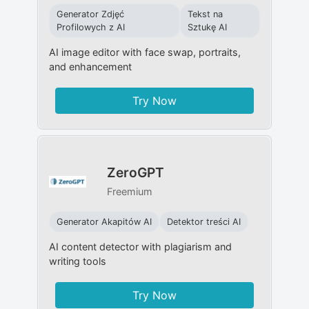
Generator Zdjęć
Tekst na
Profilowych z AI
Sztukę AI
AI image editor with face swap, portraits,
and enhancement
Try Now
ZeroGPT
Freemium
Generator Akapitów AI
Detektor treści AI
AI content detector with plagiarism and
writing tools
Try Now