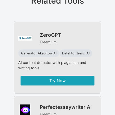
Related Tools
ZeroGPT
Freemium
Generator Akapitów AI
Detektor treści AI
AI content detector with plagiarism and
writing tools
Try Now
Perfectessaywriter AI
Freemium