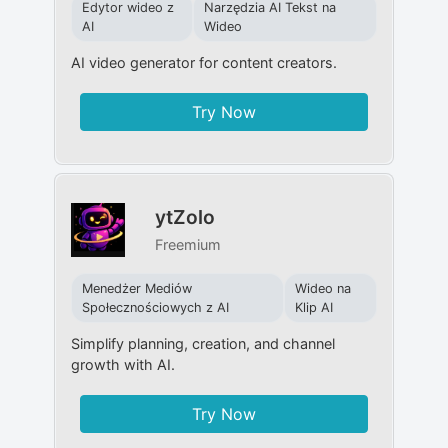
Edytor wideo z
Narzędzia AI Tekst na
AI
Wideo
AI video generator for content creators.
Try Now
ytZolo
Freemium
Menedżer Mediów
Wideo na
Społecznościowych z AI
Klip AI
Simplify planning, creation, and channel
growth with AI.
Try Now