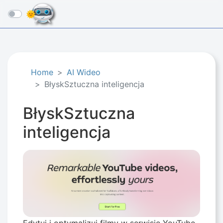
☰
Home
AI Wideo
BłyskSztuczna inteligencja
BłyskSztuczna
inteligencja
Edytuj i optymalizuj filmy w serwisie YouTube