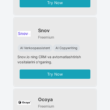
Try Now
Snov
Freemium
AI Verkoopassistent
AI Copywriting
Snov.io ning CRM va avtomatlashtirish
vositalarini o'rganing.
Try Now
Ocoya
Freemium