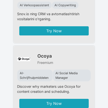
AI Verkoopassistent
AI Copywriting
Snov.io ning CRM va avtomatlashtirish
vositalarini o'rganing.
Try Now
Ocoya
Freemium
AI-
AI Social Media
Schrijfhulpmiddelen
Manager
Discover why marketers use Ocoya for
content creation and scheduling.
Try Now