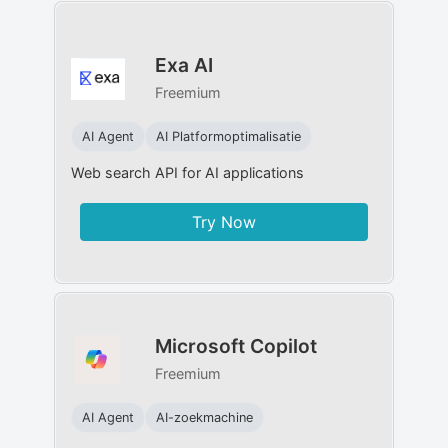
Exa AI
Freemium
AI Agent
AI Platformoptimalisatie
Web search API for AI applications
Try Now
Microsoft Copilot
Freemium
AI Agent
AI-zoekmachine