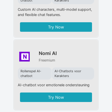
chatbot
Karakters
Custom AI characters, multi-model support,
and flexible chat features.
Try Now
Nomi AI
Freemium
Rollenspel AI-
AI-Chatbots voor
chatbot
Karakters
AI-chatbot voor emotionele ondersteuning
Try Now