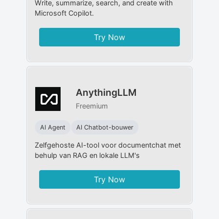
Write, summarize, search, and create with
Microsoft Copilot.
Try Now
AnythingLLM
Freemium
AI Agent
AI Chatbot-bouwer
Zelfgehoste AI-tool voor documentchat met
behulp van RAG en lokale LLM's
Try Now