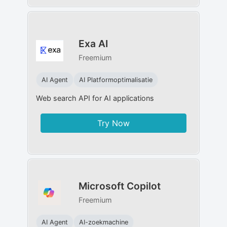
Exa AI
Freemium
AI Agent
AI Platformoptimalisatie
Web search API for AI applications
Try Now
Microsoft Copilot
Freemium
AI Agent
AI-zoekmachine