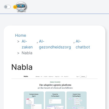
☰
Home
AI-
,
AI-
,
AI-
zaken
gezondheidszorg
chatbot
Nabla
Nabla