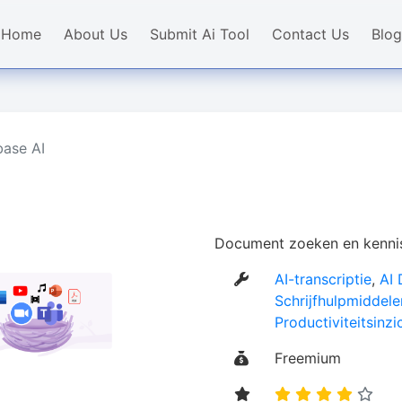
Home
About Us
Submit Ai Tool
Contact Us
Blog
ase AI
Document zoeken en kennis
AI-transcriptie
,
AI
Schrijfhulpmiddele
Productiviteitsinzi
Freemium