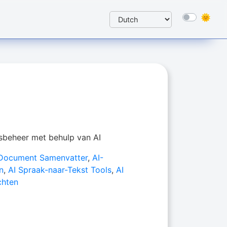
beheer met behulp van AI
 Document Samenvatter
,
AI-
n
,
AI Spraak-naar-Tekst Tools
,
AI
chten