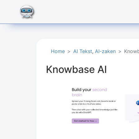
Home
AI Tekst
,
AI-zaken
Knowb
Knowbase AI