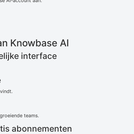
e AI-account aan.
an Knowbase AI
lijke interface
e
vindt.
 groeiende teams.
atis abonnementen