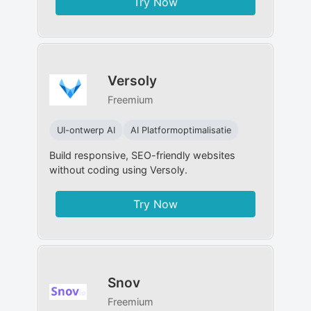
Try Now
Versoly
Freemium
UI-ontwerp AI
AI Platformoptimalisatie
Build responsive, SEO-friendly websites
without coding using Versoly.
Try Now
Snov
Freemium