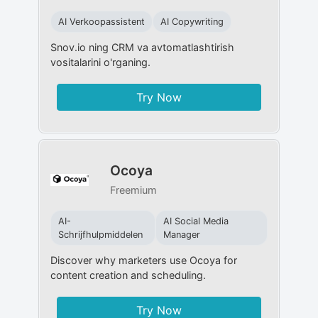
AI Verkoopassistent
AI Copywriting
Snov.io ning CRM va avtomatlashtirish
vositalarini o'rganing.
Try Now
Ocoya
Freemium
AI-
AI Social Media
Schrijfhulpmiddelen
Manager
Discover why marketers use Ocoya for
content creation and scheduling.
Try Now