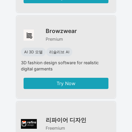
Browzwear
Premium
AI 3D 모델
리슬리브 AI
3D fashion design software for realistic
digital garments
Try Now
리파이어 디자인
Freemium