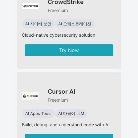
CrowdStrike
Freemium
AI 사이버 보안
AI 오케스트레이션
Cloud-native cybersecurity solution
Try Now
Cursor AI
Freemium
AI Apps Tools
AI 다국어 LLM
Build, debug, and understand code with AI.