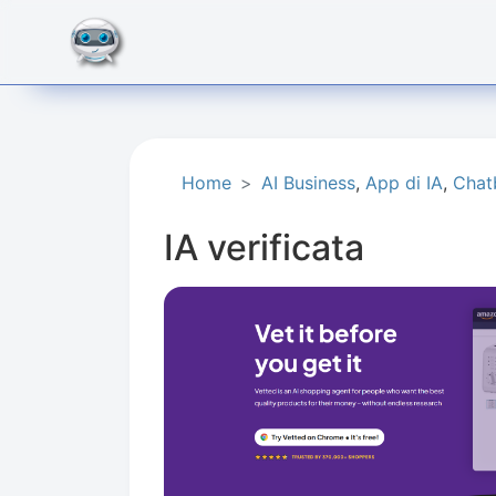
Home
AI Business​
,
App di IA
,
Chat
IA verificata