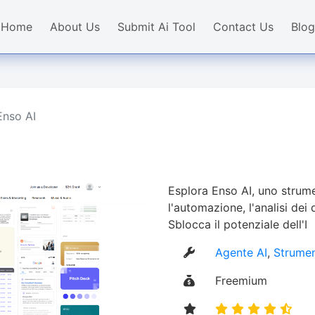
Home
About Us
Submit Ai Tool
Contact Us
Blog
Enso AI
Esplora Enso AI, uno strum
l'automazione, l'analisi dei d
Sblocca il potenziale dell'I
Agente AI
,
Strumen
Freemium