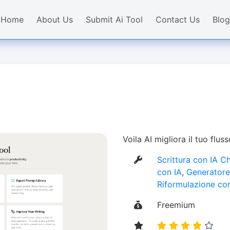
Home
About Us
Submit Ai Tool
Contact Us
Blog
Voila AI migliora il tuo flus
Scrittura con IA 
con IA
,
Generatore 
Riformulazione co
Freemium