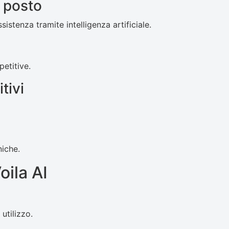
o posto
sistenza tramite intelligenza artificiale.
petitive.
tivi
iche.
oila AI
a
 utilizzo.