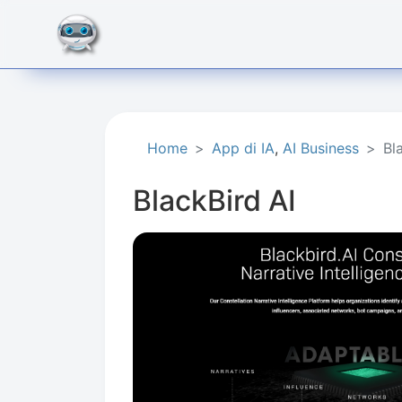
Home
App di IA
,
AI Business​
Bl
BlackBird AI