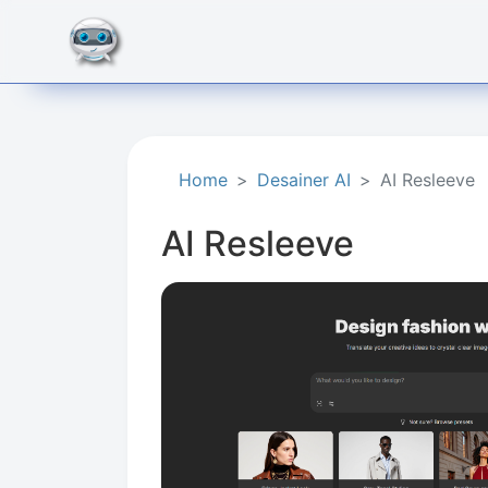
Home
Desainer AI
AI Resleeve
AI Resleeve