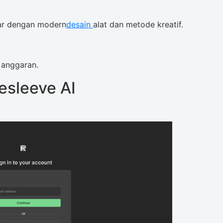
ar dengan modern
desain
alat dan metode kreatif.
 anggaran.
sleeve AI
.