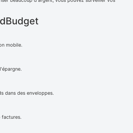
nser beaucoup d'argent, vous pouvez surveiller vos
odBudget
ion mobile.
l'épargne.
nds dans des enveloppes.
 factures.