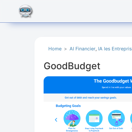
Home
AI Financier​
,
IA les Entrepri
GoodBudget