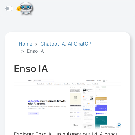
☰
Home
Chatbot IA
,
AI ChatGPT
Enso IA
Enso IA
Explorez Enso AI, un puissant outil d'IA conçu