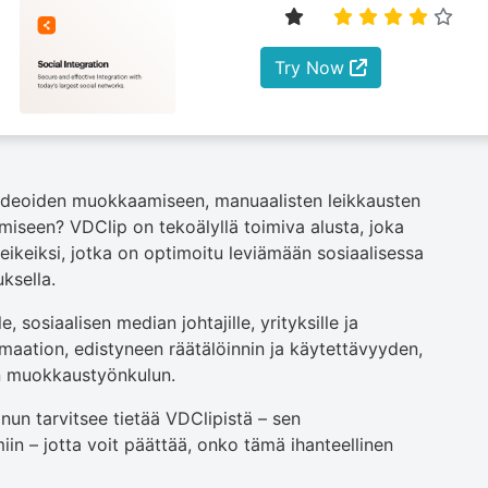
Try Now
videoiden muokkaamiseen, manuaalisten leikkausten
äämiseen? VDClip on tekoälyllä toimiva alusta, joka
eikeiksi, jotka on optimoitu leviämään sosiaalisessa
ksella.
e, sosiaalisen median johtajille, yrityksille ja
omaation, edistyneen räätälöinnin ja käytettävyyden,
n muokkaustyönkulun.
nun tarvitsee tietää VDClipistä – sen
miin – jotta voit päättää, onko tämä ihanteellinen