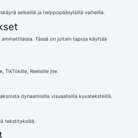
äyrä selkeillä ja helppopääsyisillä vaiheilla.
kset
​​ammattilaisia. Tässä on joitain tapoja käyttää
TikTokille, Reelsille jne.
ksoista dynaamisilla visuaalisilla kuvateksteillä.
ä tekstityksillä.
t