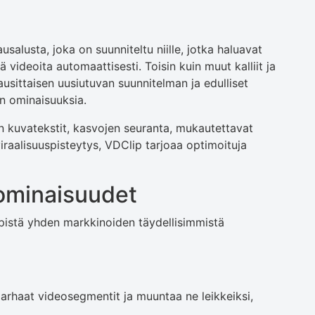
alusta, joka on suunniteltu niille, jotka haluavat
tä videoita automaattisesti. Toisin kuin muut kalliit ja
ausittaisen uusiutuvan suunnitelman ja edulliset
n ominaisuuksia.
yn kuvatekstit, kasvojen seuranta, mukautettavat
viraalisuuspisteytys, VDClip tarjoaa optimoituja
ominaisuudet
ipistä yhden markkinoiden täydellisimmistä
arhaat videosegmentit ja muuntaa ne leikkeiksi,