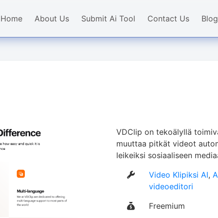
Home
About Us
Submit Ai Tool
Contact Us
Blog
VDClip on tekoälyllä toimi
muuttaa pitkät videot automa
leikeiksi sosiaaliseen media
Video Klipiksi AI
,
A
videoeditori
Freemium