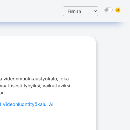
va videonmuokkaustyökalu, joka
attisesti lyhyiksi, vaikuttaviksi
an.
I Videonluontityökalu
,
AI