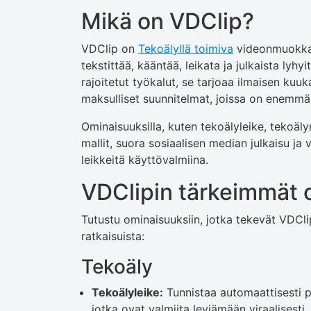
Mikä on VDClip?
VDClip on
Tekoälyllä toimiva
videonmuokkaus
tekstittää, kääntää, leikata ja julkaista lyhyi
rajoitetut työkalut, se tarjoaa ilmaisen kuuk
maksulliset suunnitelmat, joissa on enemmä
Ominaisuuksilla, kuten tekoälyleike, tekoäl
mallit, suora sosiaalisen median julkaisu ja 
leikkeitä käyttövalmiina.
VDClipin tärkeimmät 
Tutustu ominaisuuksiin, jotka tekevät VDCl
ratkaisuista:
Tekoäly
Tekoälyleike:
Tunnistaa automaattisesti p
jotka ovat valmiita leviämään viraalisesti.