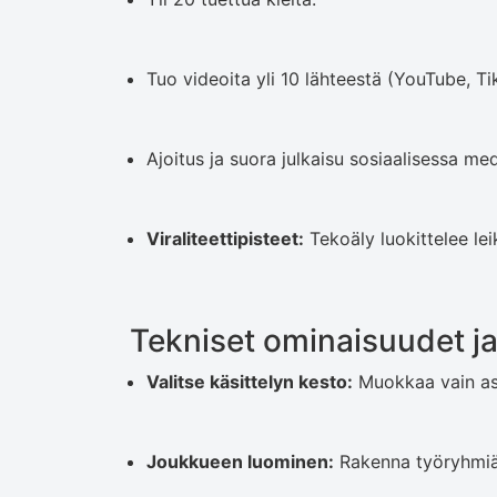
Tuo videoita yli 10 lähteestä (YouTube, Tik
Ajoitus ja suora julkaisu sosiaalisessa me
Viraliteettipisteet:
Tekoäly luokittelee lei
Tekniset ominaisuudet ja
Valitse käsittelyn kesto:
Muokkaa vain asi
Joukkueen luominen:
Rakenna työryhmiä l