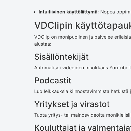
Intuitiivinen käyttöliittymä:
Nopea oppimisk
VDClipin käyttötapau
VDClip on monipuolinen ja palvelee erilaisia 
alustaa:
Sisällöntekijät
Automatisoi videoiden muokkaus YouTubelle, 
Podcastit
Luo leikkauksia kiinnostavimmista hetkistä ja
Yritykset ja virastot
Tuota yritys- tai mainosvideoita monikielisill
Kouluttajat ja valmentaja