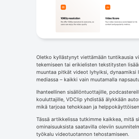
Oletko kyllästynyt viettämään tuntikausia 
tekemiseen tai erikielisten tekstitysten lis
muuntaa pitkät videot lyhyiksi, dynaamiksi l
mediassa – kaikki vain muutamalla napsautu
Ihanteellinen sisällöntuottajille, podcastereill
kouluttajille, VDClip yhdistää älykkään aut
mikä tarjoaa tehokkaan ja helppokäyttöise
Tässä artikkelissa tutkimme kaikkea, mitä si
ominaisuuksista saatavilla oleviin suunnitel
työkalu videotuotannon tehostamiseen.