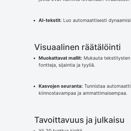
AI-tekstit:
Luo automaattisesti dynaamisia
Visuaalinen räätälöinti
Muokattavat mallit:
Mukauta tekstitysten 
fontteja, sijaintia ja tyyliä.
Kasvojen seuranta:
Tunnistaa automaattis
kiinnostavampaa ja ammattimaisempaa.
Tavoittavuus ja julkaisu
Yli 20 tuettua kieltä.