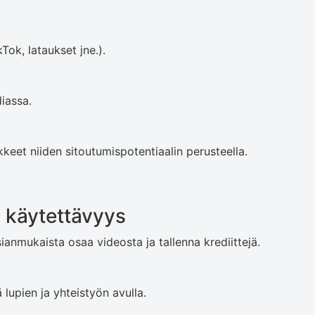
Tok, lataukset jne.).
diassa.
kkeet niiden sitoutumispotentiaalin perusteella.
 käytettävyys
anmukaista osaa videosta ja tallenna krediittejä.
upien ja yhteistyön avulla.