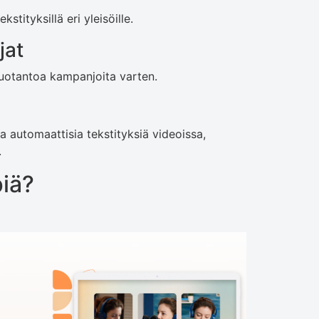
stityksillä eri yleisöille.
jat
tuotantoa kampanjoita varten.
 ja automaattisia tekstityksiä videoissa,
.
piä?