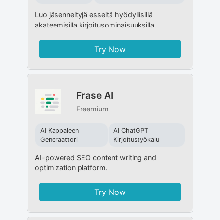
Luo jäsenneltyjä esseitä hyödyllisillä
akateemisilla kirjoitusominaisuuksilla.
Try Now
Frase AI
Freemium
AI Kappaleen
AI ChatGPT
Generaattori
Kirjoitustyökalu
AI-powered SEO content writing and
optimization platform.
Try Now