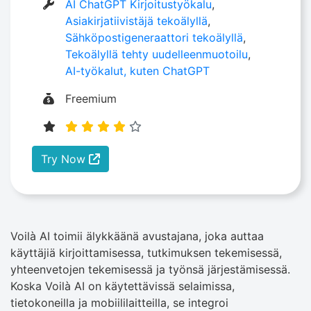
AI ChatGPT Kirjoitustyökalu
,
Asiakirjatiivistäjä tekoälyllä
,
Sähköpostigeneraattori tekoälyllä
,
Tekoälyllä tehty uudelleenmuotoilu
,
AI-työkalut, kuten ChatGPT
Freemium
Try Now
Voilà AI toimii älykkäänä avustajana, joka auttaa
käyttäjiä kirjoittamisessa, tutkimuksen tekemisessä,
yhteenvetojen tekemisessä ja työnsä järjestämisessä.
Koska Voilà AI on käytettävissä selaimissa,
tietokoneilla ja mobiililaitteilla, se integroi