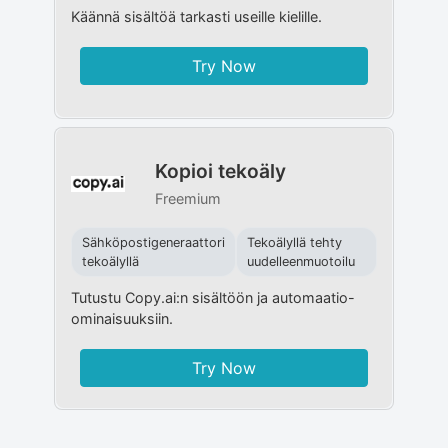
Käännä sisältöä tarkasti useille kielille.
Try Now
Kopioi tekoäly
Freemium
Sähköpostigeneraattori
Tekoälyllä tehty
tekoälyllä
uudelleenmuotoilu
Tutustu Copy.ai:n sisältöön ja automaatio-
ominaisuuksiin.
Try Now