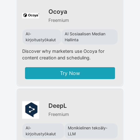
Ocoya
Freemium
AI-
AI Sosiaalisen Median
kirjoitustyökalut
Hallinta
Discover why marketers use Ocoya for
content creation and scheduling.
Try Now
DeepL
Freemium
AI-
Monikielinen tekoäly-
kirjoitustyökalut
LLM