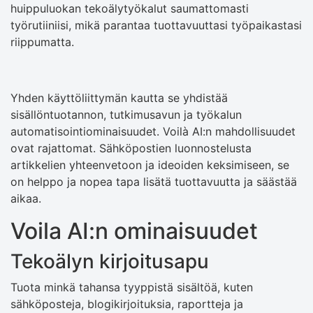
huippuluokan tekoälytyökalut saumattomasti
työrutiiniisi, mikä parantaa tuottavuuttasi työpaikastasi
riippumatta.
Yhden käyttöliittymän kautta se yhdistää
sisällöntuotannon, tutkimusavun ja työkalun
automatisointiominaisuudet. Voilà AI:n mahdollisuudet
ovat rajattomat. Sähköpostien luonnostelusta
artikkelien yhteenvetoon ja ideoiden keksimiseen, se
on helppo ja nopea tapa lisätä tuottavuutta ja säästää
aikaa.
Voila AI:n ominaisuudet
Tekoälyn kirjoitusapu
Tuota minkä tahansa tyyppistä sisältöä, kuten
sähköposteja, blogikirjoituksia, raportteja ja