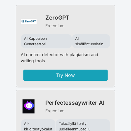
ZeroGPT
Freemium
AI Kappaleen
AI
Generaattori
sisällöntunnistin
AI content detector with plagiarism and
writing tools
Try Now
Perfectessaywriter AI
Freemium
AI-
Tekoälyllä tehty
kirjoitustyökalut
uudelleenmuotoilu