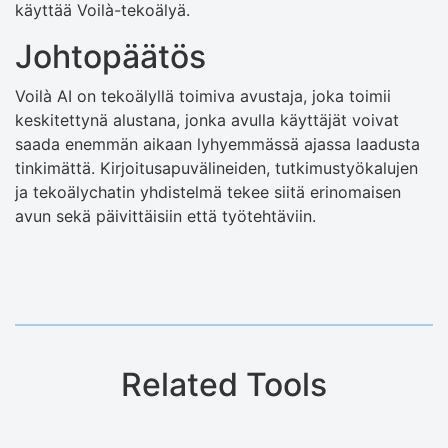
käyttää Voilà-tekoälyä.
Johtopäätös
Voilà AI on tekoälyllä toimiva avustaja, joka toimii
keskitettynä alustana, jonka avulla käyttäjät voivat
saada enemmän aikaan lyhyemmässä ajassa laadusta
tinkimättä. Kirjoitusapuvälineiden, tutkimustyökalujen
ja tekoälychatin yhdistelmä tekee siitä erinomaisen
avun sekä päivittäisiin että työtehtäviin.
Related Tools