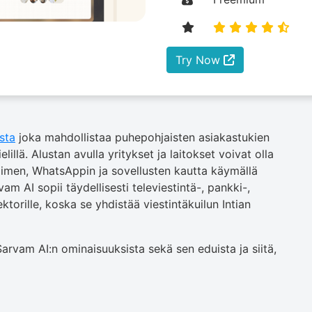
Try Now
sta
joka mahdollistaa puhepohjaisten asiakastukien
elillä. Alustan avulla yritykset ja laitokset voivat olla
imen, WhatsAppin ja sovellusten kautta käymällä
rvam AI sopii täydellisesti televiestintä-, pankki-,
ktorille, koska se yhdistää viestintäkuilun Intian
arvam AI:n ominaisuuksista sekä sen eduista ja siitä,