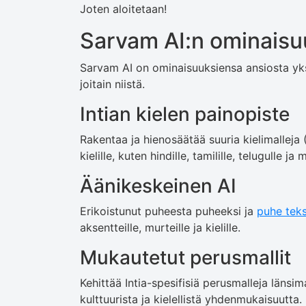
Joten aloitetaan!
Sarvam AI:n ominaisu
Sarvam AI on ominaisuuksiensa ansiosta yks
joitain niistä.
Intian kielen painopiste
Rakentaa ja hienosäätää suuria kielimalleja (L
kielille, kuten hindille, tamilille, telugulle ja m
Äänikeskeinen AI
Erikoistunut puheesta puheeksi ja
puhe teks
aksentteille, murteille ja kielille.
Mukautetut perusmallit
Kehittää Intia-spesifisiä perusmalleja länsi
kulttuurista ja kielellistä yhdenmukaisuutta.