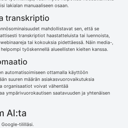
isi lakialan manuaaliseen osaan.
a transkriptio
äännösominaisuudet mahdollistavat sen, että se
tisesti transkriptiot haastatteluista tai luennoista,
 webinaareja tai kokouksia pidettäessä. Näin media-,
on helpompi työskennellä alueellisten kielten kanssa.
omaatio
en automatisoimiseen ottamalla käyttöön
mään suuren määrän asiakasvuorovaikutuksia
lla organisaatiot voivat vähentää
aa ympärivuorokautisen saatavuuden ja yhtenäisen
 AI:ta
 Google-tililläsi.