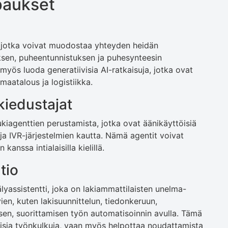
paukset
le, jotka voivat muodostaa yhteyden heidän
nuksen, puheentunnistuksen ja puhesynteesin
 myös luoda generatiivisia AI-ratkaisuja, jotka ovat
 maatalous ja logistiikka.
kiedustajat
kiagenttien perustamista, jotka ovat äänikäyttöisiä
ja IVR-järjestelmien kautta. Nämä agentit voivat
kanssa intialaisilla kielillä.
tio
yassistentti, joka on lakiammattilaisten unelma-
vien, kuten lakisuunnittelun, tiedonkeruun,
sen, suorittamisen työn automatisoinnin avulla. Tämä
lisia työnkulkuja, vaan myös helpottaa noudattamista