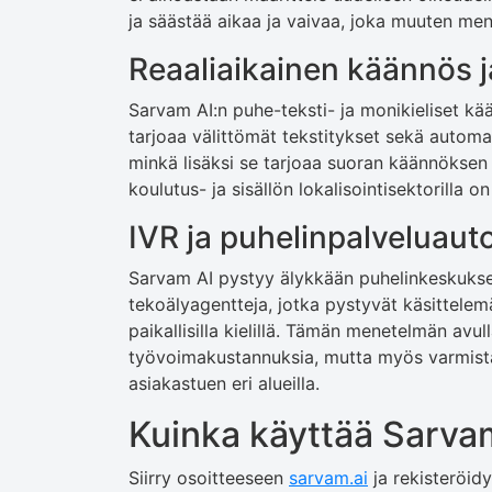
ja säästää aikaa ja vaivaa, joka muuten men
Reaaliaikainen käännös j
Sarvam AI:n puhe-teksti- ja monikieliset k
tarjoaa välittömät tekstitykset sekä automaat
minkä lisäksi se tarjoaa suoran käännöksen
koulutus- ja sisällön lokalisointisektorilla 
IVR ja puhelinpalveluaut
Sarvam AI pystyy älykkään puhelinkeskuks
tekoälyagentteja, jotka pystyvät käsittele
paikallisilla kielillä. Tämän menetelmän avu
työvoimakustannuksia, mutta myös varmist
asiakastuen eri alueilla.
Kuinka käyttää Sarvam
Siirry osoitteeseen
sarvam.ai
ja rekisteröidy