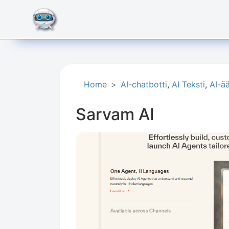
Home
AI-chatbotti
,
AI Teksti
,
AI-ää
Sarvam AI