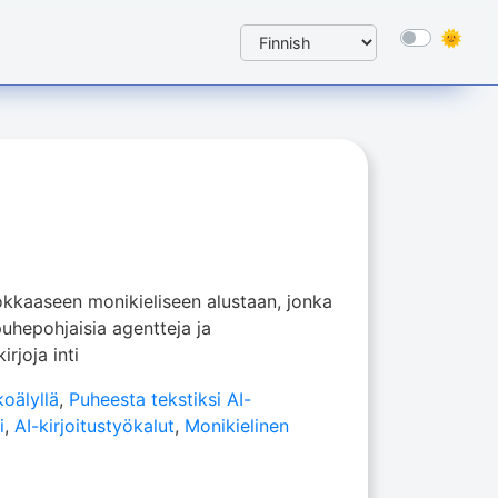
okkaaseen monikieliseen alustaan, jonka
puhepohjaisia agentteja ja
irjoja inti
koälyllä
,
Puheesta tekstiksi AI-
i
,
AI-kirjoitustyökalut
,
Monikielinen