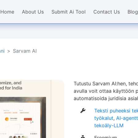
Home
About Us
Submit Ai Tool
Contact Us
Blog
ni
Sarvam AI
Tutustu Sarvam AI:hen, teh
avulla voit ottaa käyttöön 
automatisoida juridisia asiak
Teksti puheeksi te
työkalut
,
AI-agentt
tekoäly-LLM
Freemium