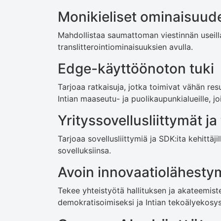
Monikieliset ominaisuud
Mahdollistaa saumattoman viestinnän useilla 
translitterointiominaisuuksien avulla.
Edge-käyttöönoton tuki
Tarjoaa ratkaisuja, jotka toimivat vähän resurs
Intian maaseutu- ja puolikaupunkialueille, joi
Yrityssovellusliittymät ja
Tarjoaa sovellusliittymiä ja SDK:ita kehittäjil
sovelluksiinsa.
Avoin innovaatiolähesty
Tekee yhteistyötä hallituksen ja akateemist
demokratisoimiseksi ja Intian tekoälyekosy