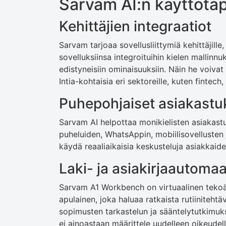
Sarvam AI:n käyttöta
Kehittäjien integraatiot
Sarvam tarjoaa sovellusliittymiä kehittäjil
sovelluksiinsa integroituihin kielen mallin
edistyneisiin ominaisuuksiin. Näin he voivat
Intia-kohtaisia eri sektoreille, kuten fintech,
Puhepohjaiset asiakastu
Sarvam AI helpottaa monikielisten asiakastu
puheluiden, WhatsAppin, mobiilisovellusten 
käydä reaaliaikaisia keskusteluja asiakkaiden 
Laki- ja asiakirjaautomaa
Sarvam A1 Workbench on virtuaalinen tekoäl
apulainen, joka haluaa ratkaista rutiinitehtä
sopimusten tarkastelun ja sääntelytutkimuk
ei ainoastaan määrittele uudelleen oikeudel