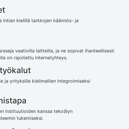
et
Intian kielillä tarkkojen käännös- ja
seja vaativilla laitteilla, ja ne sopivat ihanteellisesti
lla on rajoitettu internetyhteys.
 työkalut
le ja yrityksille kielimallien integroimiseksi
mistapa
en instituutioiden kanssa tekoälyn
steemin tukemiseksi.