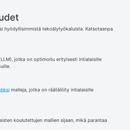
udet
i hyödyllisimmistä tekoälytyökaluista. Katsotaanpa
LM), jotka on optimoitu erityisesti intialaisille
uille.
tiksi
malleja, jotka on räätälöity intialaisille
maisten koulutettujen mallien sijaan, mikä parantaa