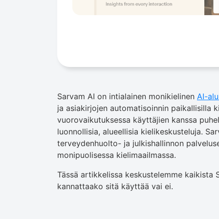
Sarvam AI on intialainen monikielinen
AI-alu
ja asiakirjojen automatisoinnin paikallisilla ki
vuorovaikutuksessa käyttäjien kanssa puhel
luonnollisia, alueellisia kielikeskusteluja. Sa
terveydenhuolto- ja julkishallinnon palveluse
monipuolisessa kielimaailmassa.
Tässä artikkelissa keskustelemme kaikista S
kannattaako sitä käyttää vai ei.