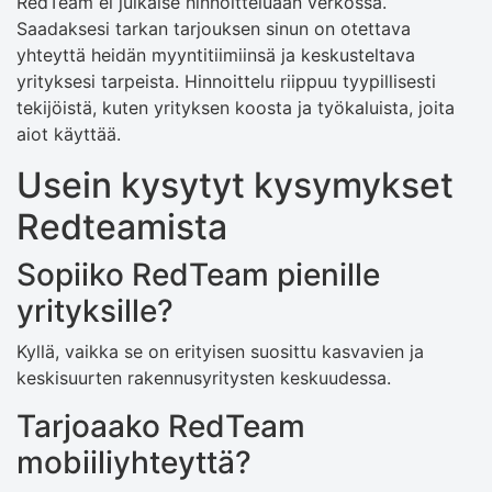
RedTeam ei julkaise hinnoitteluaan verkossa.
Saadaksesi tarkan tarjouksen sinun on otettava
yhteyttä heidän myyntitiimiinsä ja keskusteltava
yrityksesi tarpeista. Hinnoittelu riippuu tyypillisesti
tekijöistä, kuten yrityksen koosta ja työkaluista, joita
aiot käyttää.
Usein kysytyt kysymykset
Redteamista
Sopiiko RedTeam pienille
yrityksille?
Kyllä, vaikka se on erityisen suosittu kasvavien ja
keskisuurten rakennusyritysten keskuudessa.
Tarjoaako RedTeam
mobiiliyhteyttä?