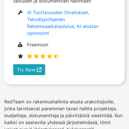
talouden ja dokumenttien hallintaan
AI Tuottavuuden Oivallukset
,
Tekoälypohjainen
Rakennusaikataulutus
,
AI-alustan
optimointi
Freemium
Try Now
RedTeam on rakennushallinta-alusta urakoitsijoille,
jotka tarvitsevat paremman tavan hallita projekteja,
budjetteja, dokumentteja ja päivittäistä viestintää. Kun
kaikki on saatavilla yhdessä järjestelmässä, tiimit