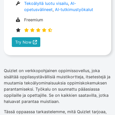
Tekoälyllä luotu visailu
,
AI-
opetusvälineet
,
AI-tutkimustyökalut
Freemium
Try Now
Quizlet on verkkopohjainen oppimissovellus, joka
sisältää oppilasystävällisiä muistikortteja, itsetestejä ja
muutamia tekoälyominaisuuksia oppimiskokemuksen
parantamiseksi. Työkalu on suunnattu pääasiassa
oppilaille ja opettajille. Se on kaikkien saatavilla, jotka
haluavat parantaa muistiaan.
Tässä oppaassa tarkastelemme, mitä Quizlet tarjoaa,