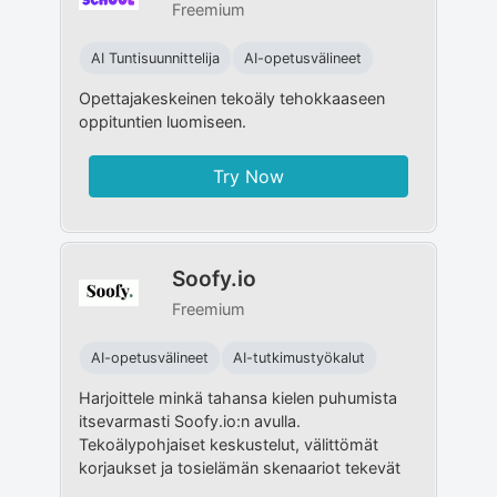
Freemium
AI Tuntisuunnittelija
AI-opetusvälineet
Opettajakeskeinen tekoäly tehokkaaseen
oppituntien luomiseen.
Try Now
Soofy.io
Freemium
AI-opetusvälineet
AI-tutkimustyökalut
Harjoittele minkä tahansa kielen puhumista
itsevarmasti Soofy.io:n avulla.
Tekoälypohjaiset keskustelut, välittömät
korjaukset ja tosielämän skenaariot tekevät