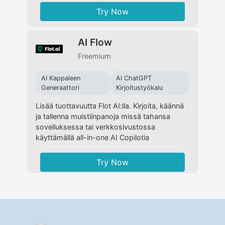
Try Now
AI Flow
Freemium
AI Kappaleen
AI ChatGPT
Generaattori
Kirjoitustyökalu
Lisää tuottavuutta Flot AI:lla. Kirjoita, käännä
ja tallenna muistiinpanoja missä tahansa
sovelluksessa tai verkkosivustossa
käyttämällä all-in-one AI Copilotia
Try Now