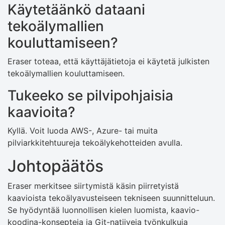
Käytetäänkö dataani
tekoälymallien
kouluttamiseen?
Eraser toteaa, että käyttäjätietoja ei käytetä julkisten
tekoälymallien kouluttamiseen.
Tukeeko se pilvipohjaisia ​​
kaavioita?
Kyllä. Voit luoda AWS-, Azure- tai muita
pilviarkkitehtuureja tekoälykehotteiden avulla.
Johtopäätös
Eraser merkitsee siirtymistä käsin piirretyistä
kaavioista tekoälyavusteiseen tekniseen suunnitteluun.
Se hyödyntää luonnollisen kielen luomista, kaavio-
koodina-konsepteja ja Git-natiiveja työnkulkuja