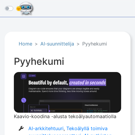
☰
Home
AI-suunnittelija
Pyyhekumi
Pyyhekumi
Kaavio-koodina -alusta tekoälyautomaatiolla
AI-arkkitehtuuri
,
Tekoälyllä toimiva