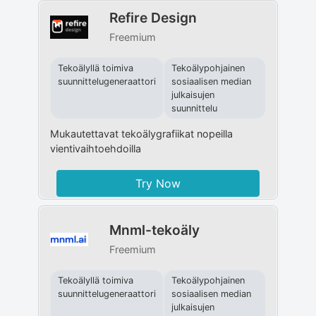
Refire Design
Freemium
Tekoälyllä toimiva
Tekoälypohjainen
suunnittelugeneraattori
sosiaalisen median
julkaisujen
suunnittelu
Mukautettavat tekoälygrafiikat nopeilla
vientivaihtoehdoilla
Try Now
Mnml-tekoäly
Freemium
Tekoälyllä toimiva
Tekoälypohjainen
suunnittelugeneraattori
sosiaalisen median
julkaisujen