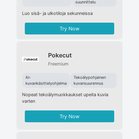
suunnittelu
Luo sisä- ja ulkotiloja sekunneissa
Try Now
Pokecut
Freemium
AI-
Tekoälypohjainen
kuvankäsittelyohjelma
kuvansuurennus
Nopeat tekoälymuokkaukset upeita kuvia
varten
Try Now