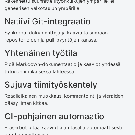
Rakennettu suunnittelutyönkulkujen ympärille, ei
geneerisen valkotaulun ympärille.
Natiivi Git-integraatio
Synkronoi dokumentteja ja kaavioita suoraan
repositorioiden ja pull-pyyntöjen kanssa.
Yhtenäinen työtila
Pidä Markdown-dokumentaatio ja kaaviot yhdessä
totuudenmukaisessa lähteessä.
Sujuva tiimityöskentely
Reaaliaikainen muokkaus, kommentointi ja vieraiden
pääsy ilman kitkaa.
CI-pohjainen automaatio
Eraserbot pitää kaaviot ajan tasalla automaattisesti
koodin muuttuessa.