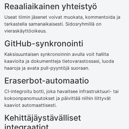
Reaaliaikainen yhteistyö
Useat tiimin jäsenet voivat muokata, kommentoida ja
tarkastella samanaikaisesti. Sidosryhmillä on
vieraskäyttöoikeus.
GitHub-synkronointi
Kaksisuuntaisen synkronoinnin avulla voit hallita
kaavioita ja dokumentteja tietovarastossasi, luoda
haaroja ja avata pull-pyyntöjä suoraan.
Eraserbot-automaatio
CI-integroitu botti, joka havaitsee infrastruktuuri- tai
kokoonpanomuutokset ja päivittää niihin liittyvät
kaaviot automaattisesti.
Kehittäjäystävälliset
integraatiot