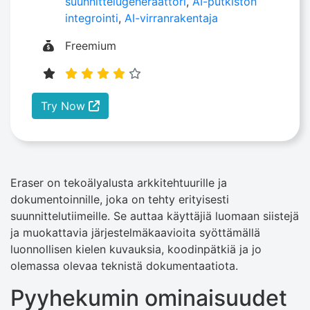
suunnittelugeneraattori
,
AI-putkiston
integrointi
,
AI-virranrakentaja
Freemium
Try Now
Eraser on tekoälyalusta arkkitehtuurille ja
dokumentoinnille, joka on tehty erityisesti
suunnittelutiimeille. Se auttaa käyttäjiä luomaan siistejä
ja muokattavia järjestelmäkaavioita syöttämällä
luonnollisen kielen kuvauksia, koodinpätkiä ja jo
olemassa olevaa teknistä dokumentaatiota.
Pyyhekumin ominaisuudet