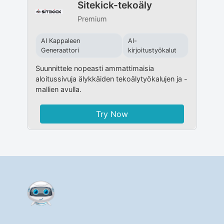
Sitekick-tekoäly
Premium
AI Kappaleen
AI-
Generaattori
kirjoitustyökalut
Suunnittele nopeasti ammattimaisia ​​
aloitussivuja älykkäiden tekoälytyökalujen ja -
mallien avulla.
Try Now