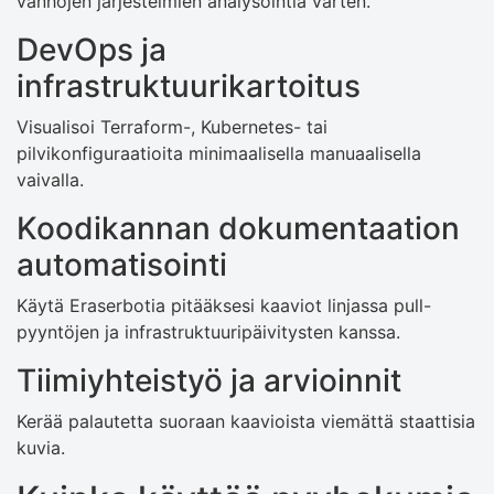
vanhojen järjestelmien analysointia varten.
DevOps ja
infrastruktuurikartoitus
Visualisoi Terraform-, Kubernetes- tai
pilvikonfiguraatioita minimaalisella manuaalisella
vaivalla.
Koodikannan dokumentaation
automatisointi
Käytä Eraserbotia pitääksesi kaaviot linjassa pull-
pyyntöjen ja infrastruktuuripäivitysten kanssa.
Tiimiyhteistyö ja arvioinnit
Kerää palautetta suoraan kaavioista viemättä staattisia
kuvia.