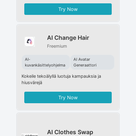
Try Now
AI Change Hair
Freemium
AI-
AI Avatar
kuvankäsittelyohjelma
Generaattori
Kokeile tekoälyllä luotuja kampauksia ja
hiusvärejä
Try Now
AI Clothes Swap