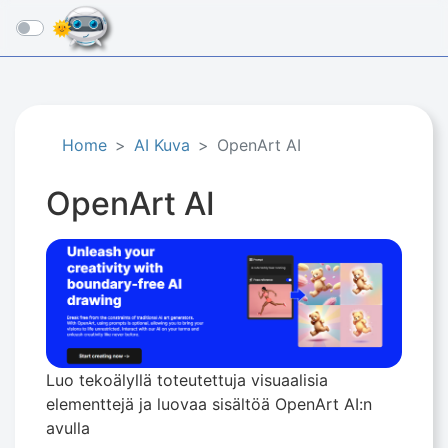
☰
Home
AI Kuva
OpenArt AI
OpenArt AI
Luo tekoälyllä toteutettuja visuaalisia
elementtejä ja luovaa sisältöä OpenArt AI:n
avulla