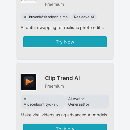
Freemium
AI-kuvankäsittelyohjelma
Resleeve AI
AI outfit swapping for realistic photo edits.
Try Now
Clip Trend AI
Freemium
AI
AI Avatar
Videonluontityökalu
Generaattori
Make viral videos using advanced AI models.
Try Now