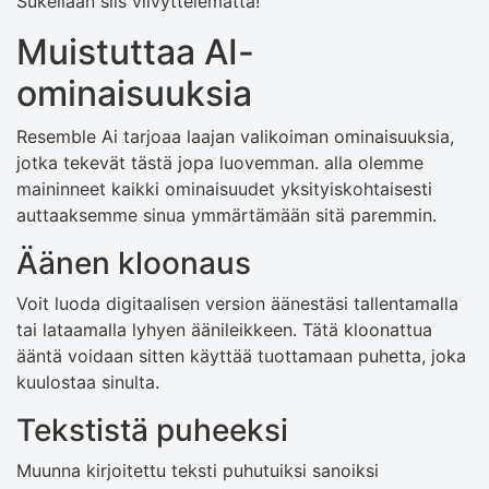
Sukellaan siis viivyttelemättä!
Muistuttaa AI-
ominaisuuksia
Resemble Ai tarjoaa laajan valikoiman ominaisuuksia,
jotka tekevät tästä jopa luovemman. alla olemme
maininneet kaikki ominaisuudet yksityiskohtaisesti
auttaaksemme sinua ymmärtämään sitä paremmin.
Äänen kloonaus
Voit luoda digitaalisen version äänestäsi tallentamalla
tai lataamalla lyhyen äänileikkeen. Tätä kloonattua
ääntä voidaan sitten käyttää tuottamaan puhetta, joka
kuulostaa sinulta.
Tekstistä puheeksi
Muunna kirjoitettu teksti puhutuiksi sanoiksi