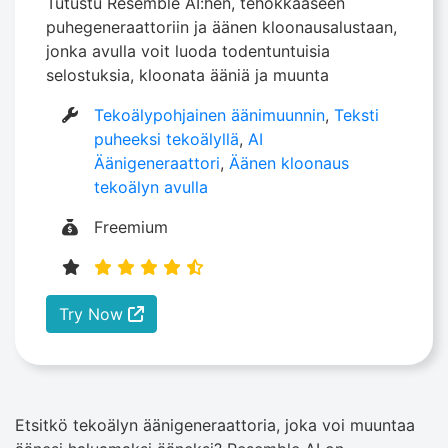
Tutustu Resemble AI:hen, tehokkaaseen
puhegeneraattoriin ja äänen kloonausalustaan,
jonka avulla voit luoda todentuntuisia
selostuksia, kloonata ääniä ja muunta
Tekoälypohjainen äänimuunnin
,
Teksti
puheeksi tekoälyllä
,
AI
Äänigeneraattori
,
Äänen kloonaus
tekoälyn avulla
Freemium
Try Now
Etsitkö tekoälyn äänigeneraattoria, joka voi muuntaa