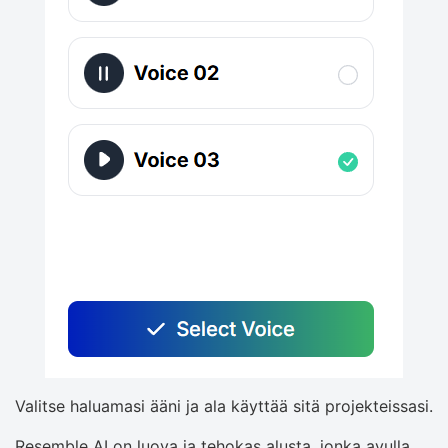
Valitse haluamasi ääni ja ala käyttää sitä projekteissasi.
Resemble AI on luova ja tehokas alusta, jonka avulla