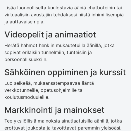
Lisää luonnolliselta kuulostavia ääniä chatboteihin tai
virtuaalisiin avustajiin tehdäksesi niistä inhimillisempiä
ja auttavaisempia.
Videopelit ja animaatiot
Herätä hahmot henkiin mukautetuilla äänillä, jotka
sopivat erilaisiin tunnelmiin, tunteisiin ja
persoonallisuuksiin.
Sähköinen oppiminen ja kurssit
Luo selkeää, mukaansatempaavaa ääntä
verkkotunneille, opetusohjelmille tai
koulutusmoduuleille.
Markkinointi ja mainokset
Tee yksilöllisiä mainoksia ainutlaatuisilla äänillä, jotka
erottuvat joukosta ja tavoittavat paremmin yleisöäsi.