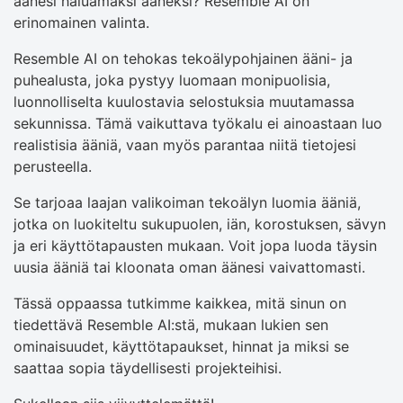
äänesi haluamaksi ääneksi? Resemble AI on
erinomainen valinta.
Resemble AI on tehokas tekoälypohjainen ääni- ja
puhealusta, joka pystyy luomaan monipuolisia,
luonnolliselta kuulostavia selostuksia muutamassa
sekunnissa. Tämä vaikuttava työkalu ei ainoastaan ​​luo
realistisia ääniä, vaan myös parantaa niitä tietojesi
perusteella.
Se tarjoaa laajan valikoiman tekoälyn luomia ääniä,
jotka on luokiteltu sukupuolen, iän, korostuksen, sävyn
ja eri käyttötapausten mukaan. Voit jopa luoda täysin
uusia ääniä tai kloonata oman äänesi vaivattomasti.
Tässä oppaassa tutkimme kaikkea, mitä sinun on
tiedettävä Resemble AI:stä, mukaan lukien sen
ominaisuudet, käyttötapaukset, hinnat ja miksi se
saattaa sopia täydellisesti projekteihisi.