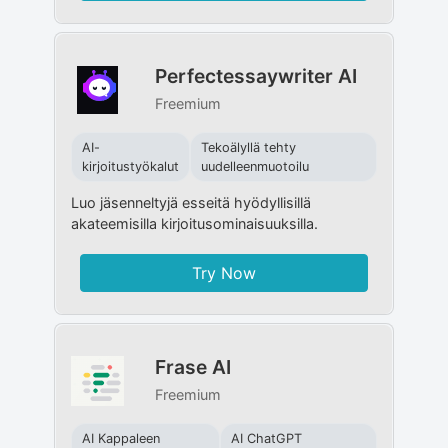
Perfectessaywriter AI
Freemium
AI-
Tekoälyllä tehty
kirjoitustyökalut
uudelleenmuotoilu
Luo jäsenneltyjä esseitä hyödyllisillä
akateemisilla kirjoitusominaisuuksilla.
Try Now
Frase AI
Freemium
AI Kappaleen
AI ChatGPT