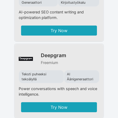
Generaattori
Kirjoitustyökalu
AI-powered SEO content writing and
optimization platform.
Try Now
Deepgram
Freemium
Teksti puheeksi
AI
tekoälyllä
Äänigeneraattori
Power conversations with speech and voice
intelligence.
Try Now