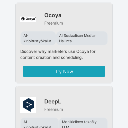
Ocoya
Freemium
AI-
AI Sosiaalisen Median
kirjoitustyökalut
Hallinta
Discover why marketers use Ocoya for
content creation and scheduling.
Try Now
DeepL
Freemium
AI-
Monikielinen tekoäly-
kirjoitustyökalut
LLM