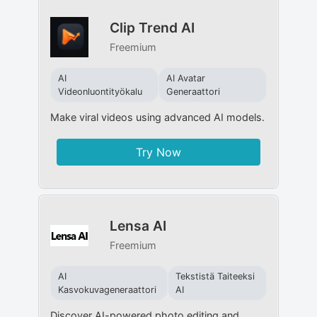
Clip Trend AI
Freemium
AI
AI Avatar
Videonluontityökalu
Generaattori
Make viral videos using advanced AI models.
Try Now
Lensa AI
Freemium
AI
Tekstistä Taiteeksi
Kasvokuvageneraattori
AI
Discover AI-powered photo editing and