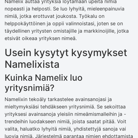
Namelix auttaa yrityksiä löytämään upeita nimiä
nopeasti ja helposti. Se luo lyhyitä, mieleenpainuvia
nimiä, jotka erottuvat joukosta. Työkalu on
helppokäyttöinen ja oppii valinnoistasi, joten se on
täydellinen yritysten omistajille ja markkinoijille, jotka
etsivät oikeaa yrityksen nimeä.
Usein kysytyt kysymykset
Namelixista
Kuinka Namelix luo
yritysnimiä?
Namelixin tekoäly tarkastelee avainsanojasi ja
mieltymyksiäsi tehdäkseen yritysnimiä. Se sekoittaa
yrityksesi avainsanoja yleisiin nimeämismalleihin ja -
trendeihin luodakseen nimiä, joista saatat pitää. Voit
valita, haluatko lyhyitä nimiä, yhdistettyjä sanoja vai
luovia nimiä. Järjestelmä parantaa nimien ehdottamista