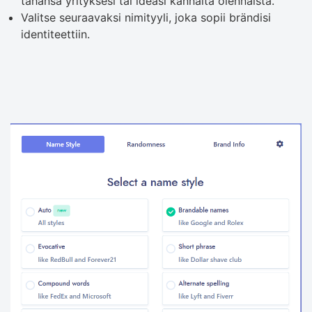
tahansa yrityksesi tai ideasi kannalta olennaista.
Valitse seuraavaksi nimityyli, joka sopii brändisi
identiteettiin.