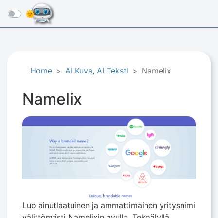
☰
Home
AI Kuva
,
AI Teksti
Namelix
Namelix
Luo ainutlaatuinen ja ammattimainen yritysnimi
välittömästi Namelixin avulla. Tekoälyllä