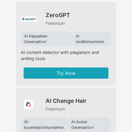
ZeroGPT
Freemium
AI Kappaleen
AI
Generaattori
sisällöntunnistin
AI content detector with plagiarism and
writing tools
Try Now
AI Change Hair
Freemium
AI-
AI Avatar
kuvankäsittelyohjelma
Generaattori