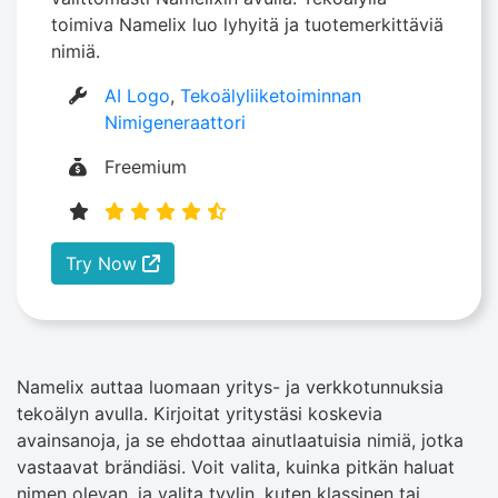
toimiva Namelix luo lyhyitä ja tuotemerkittäviä
nimiä.
AI Logo
,
Tekoälyliiketoiminnan
Nimigeneraattori
Freemium
Try Now
Namelix auttaa luomaan yritys- ja verkkotunnuksia
tekoälyn avulla. Kirjoitat yritystäsi koskevia
avainsanoja, ja se ehdottaa ainutlaatuisia nimiä, jotka
vastaavat brändiäsi. Voit valita, kuinka pitkän haluat
nimen olevan, ja valita tyylin, kuten klassinen tai