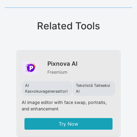
Related Tools
Pixnova AI
Freemium
AI
Tekstistä Taiteeksi
Kasvokuvageneraattori
AI
AI image editor with face swap, portraits,
and enhancement
Try Now