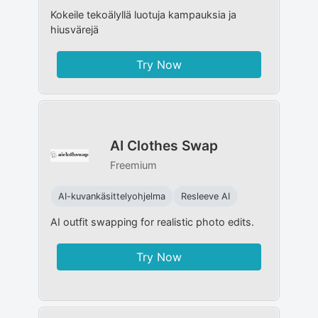
Kokeile tekoälyllä luotuja kampauksia ja
hiusvärejä
Try Now
AI Clothes Swap
Freemium
AI-kuvankäsittelyohjelma
Resleeve AI
AI outfit swapping for realistic photo edits.
Try Now