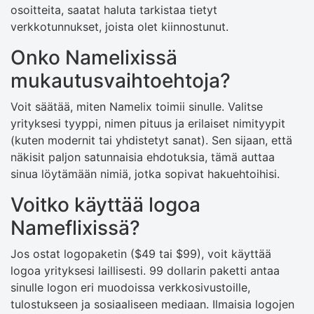
osoitteita, saatat haluta tarkistaa tietyt
verkkotunnukset, joista olet kiinnostunut.
Onko Namelixissä
mukautusvaihtoehtoja?
Voit säätää, miten Namelix toimii sinulle. Valitse
yrityksesi tyyppi, nimen pituus ja erilaiset nimityypit
(kuten modernit tai yhdistetyt sanat). Sen sijaan, että
näkisit paljon satunnaisia ​​ehdotuksia, tämä auttaa
sinua löytämään nimiä, jotka sopivat hakuehtoihisi.
Voitko käyttää logoa
Nameflixissä?
Jos ostat logopaketin ($49 tai $99), voit käyttää
logoa yrityksesi laillisesti. 99 dollarin paketti antaa
sinulle logon eri muodoissa verkkosivustoille,
tulostukseen ja sosiaaliseen mediaan. Ilmaisia ​​logojen