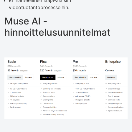
Ei ihanteellinen laaja-alaisiin
videotuotantoprosesseihin.
Muse AI -
hinnoittelusuunnitelmat