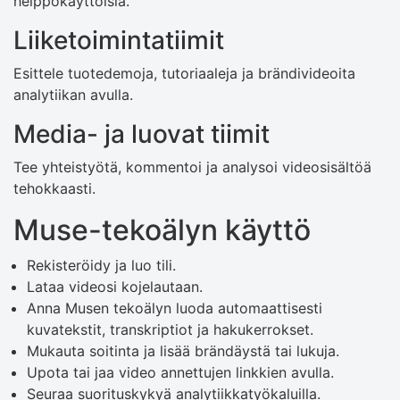
helppokäyttöisiä.
Liiketoimintatiimit
Esittele tuotedemoja, tutoriaaleja ja brändivideoita
analytiikan avulla.
Media- ja luovat tiimit
Tee yhteistyötä, kommentoi ja analysoi videosisältöä
tehokkaasti.
Muse-tekoälyn käyttö
Rekisteröidy ja luo tili.
Lataa videosi kojelautaan.
Anna Musen tekoälyn luoda automaattisesti
kuvatekstit, transkriptiot ja hakukerrokset.
Mukauta soitinta ja lisää brändäystä tai lukuja.
Upota tai jaa video annettujen linkkien avulla.
Seuraa suorituskykyä analytiikkatyökaluilla.