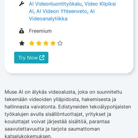
AI Videonluontityökalu
,
Video Klipiksi
AI
,
AI Videon Yhteenveto
,
AI
Videoanalytiikka
Freemium
Try Now
Muse AI on älykäs videoalusta, joka on suunniteltu
tekemään videoiden ylläpidosta, hakemisesta ja
hallinnasta vaivatonta. Edistyneiden tekoälypohjaisten
työkalujen avulla sisällöntuottajat, yritykset ja
kouluttajat voivat järjestää sisältöä, parantaa
saavutettavuutta ja tarjota saumattoman
katselukokemuksen.