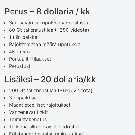
Perus – 8 dollaria / kk
Seuraavan sukupolven videoalusta
80 Gt tallennustilaa (~250 videota)
1 tilin paikka
Rajoittamaton määrä upotuksia
4K-toisto
Portaalit (tilaukset)
Perustuki
Lisäksi – 20 dollaria/kk
200 Gt tallennustilaa (~625 videota)
3 tilipaikkaa
Maantieteelliset rajoitukset
Vanhenevat linkit
Toimintakehotus
Tallenna alkuperäiset tiedostot
Edistyneet pelaajan mukautukset