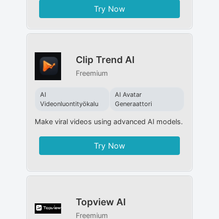
Try Now
Clip Trend AI
Freemium
AI
AI Avatar
Videonluontityökalu
Generaattori
Make viral videos using advanced AI models.
Try Now
Topview AI
Freemium