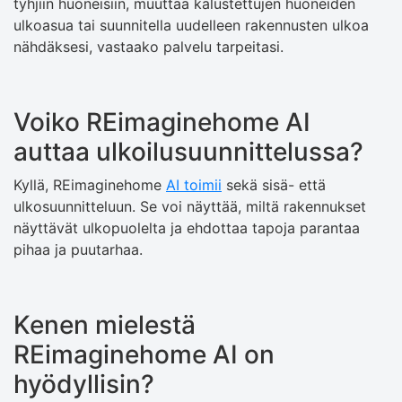
tyhjiin huoneisiin, muuttaa kalustettujen huoneiden
ulkoasua tai suunnitella uudelleen rakennusten ulkoa
nähdäksesi, vastaako palvelu tarpeitasi.
Voiko REimaginehome AI
auttaa ulkoilusuunnittelussa?
Kyllä, REimaginehome
AI toimii
sekä sisä- että
ulkosuunnitteluun. Se voi näyttää, miltä rakennukset
näyttävät ulkopuolelta ja ehdottaa tapoja parantaa
pihaa ja puutarhaa.
Kenen mielestä
REimaginehome AI on
hyödyllisin?