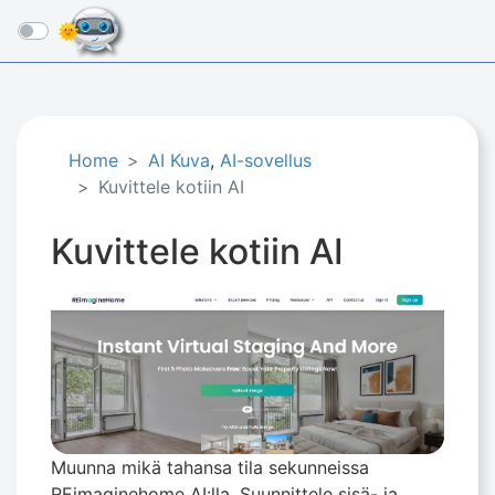
☰
Home
AI Kuva
,
AI-sovellus
Kuvittele kotiin AI
Kuvittele kotiin AI
Muunna mikä tahansa tila sekunneissa
REimaginehome AI:lla. Suunnittele sisä- ja