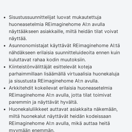
Sisustussuunnittelijat luovat mukautettuja
huoneasetelmia REimaginehome AI:n avulla
näyttääkseen asiakkaille, miltä heidän tilat voivat
näyttää.
Asunnonomistajat käyttävät REimaginehome AI:tä
nähdäkseen erilaisia ​​suunnitteluideoita ennen kuin
kuluttavat rahaa kodin muutoksiin.
Kiinteistönvälittäjät esittelevät koteja
parhaimmillaan lisäämällä virtuaalisia huonekaluja
ja sisustusta REimaginehome AI:n avulla.
Arkkitehdit kokeilevat erilaisia ​​huoneasetelmia
REimaginehome AI:n avulla, jotta tilat toimivat
paremmin ja näyttävät hyvältä.
Huonekaluliikkeet auttavat asiakkaita näkemään,
miltä huonekalut näyttävät heidän kodeissaan
REimaginehome AI:n avulla, mikä auttaa heitä
myymään enemmän.