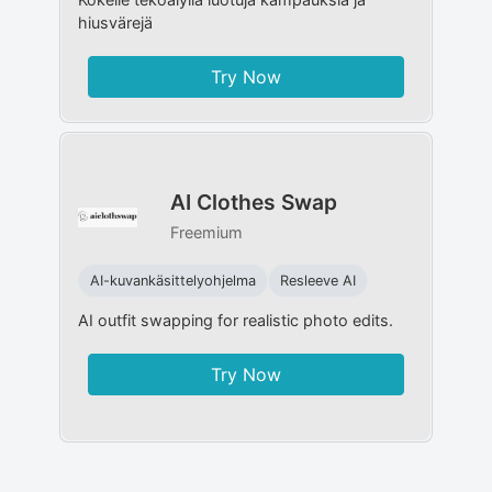
hiusvärejä
Try Now
AI Clothes Swap
Freemium
AI-kuvankäsittelyohjelma
Resleeve AI
AI outfit swapping for realistic photo edits.
Try Now