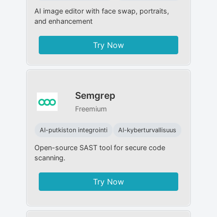
AI image editor with face swap, portraits,
and enhancement
Try Now
Semgrep
Freemium
AI-putkiston integrointi
AI-kyberturvallisuus
Open-source SAST tool for secure code
scanning.
Try Now