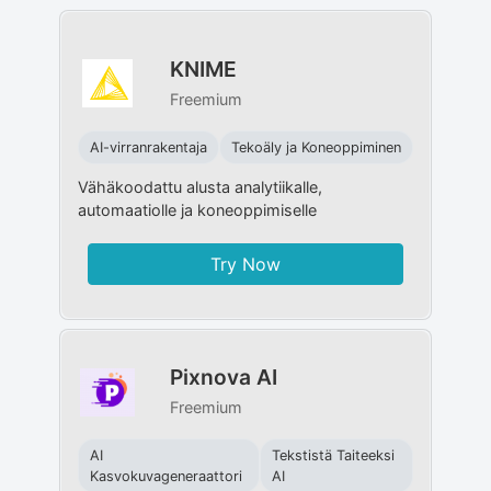
KNIME
Freemium
AI-virranrakentaja
Tekoäly ja Koneoppiminen
Vähäkoodattu alusta analytiikalle,
automaatiolle ja koneoppimiselle
Try Now
Pixnova AI
Freemium
AI
Tekstistä Taiteeksi
Kasvokuvageneraattori
AI