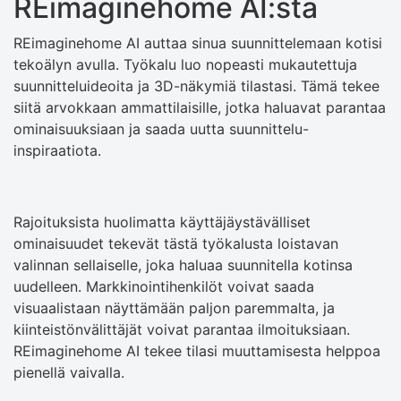
REimaginehome AI:stä
REimaginehome AI auttaa sinua suunnittelemaan kotisi
tekoälyn avulla. Työkalu luo nopeasti mukautettuja
suunnitteluideoita ja 3D-näkymiä tilastasi. Tämä tekee
siitä arvokkaan ammattilaisille, jotka haluavat parantaa
ominaisuuksiaan ja saada uutta suunnittelu-
inspiraatiota.
Rajoituksista huolimatta käyttäjäystävälliset
ominaisuudet tekevät tästä työkalusta loistavan
valinnan sellaiselle, joka haluaa suunnitella kotinsa
uudelleen. Markkinointihenkilöt voivat saada
visuaalistaan ​​näyttämään paljon paremmalta, ja
kiinteistönvälittäjät voivat parantaa ilmoituksiaan.
REimaginehome AI tekee tilasi muuttamisesta helppoa
pienellä vaivalla.