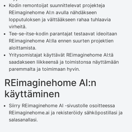
Kodin remontoijat suunnittelevat projekteja
REimaginehome AI:n avulla nähdäkseen
lopputuloksen ja välttääkseen rahaa tuhlaavia
virheitä.
Tee-se-itse-kodin parantajat testaavat ideoitaan
REimaginehome AI:lla ennen suurten projektien
aloittamista.
Yritysomistajat käyttävät REimaginehome AI:tä
saadakseen liikkeensä ja toimistonsa näyttämään
paremmalta ja toimimaan hyvin.
REimaginehome AI:n
käyttäminen
Siirry REimaginehome AI -sivustolle osoitteessa
REimaginehome.ai ja rekisteröidy sähköpostillasi ja
salasanallasi.