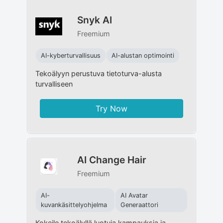
Snyk AI
Freemium
AI-kyberturvallisuus
AI-alustan optimointi
Tekoälyyn perustuva tietoturva-alusta
turvalliseen
Try Now
AI Change Hair
Freemium
AI-
AI Avatar
kuvankäsittelyohjelma
Generaattori
Kokeile tekoälyllä luotuja kampauksia ja