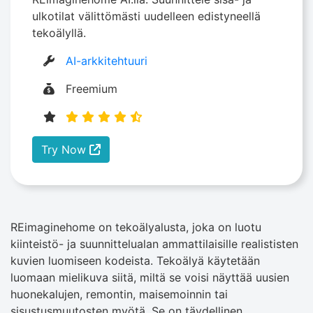
ulkotilat välittömästi uudelleen edistyneellä
tekoälyllä.
AI-arkkitehtuuri
Freemium
Try Now
REimaginehome on tekoälyalusta, joka on luotu
kiinteistö- ja suunnittelualan ammattilaisille realististen
kuvien luomiseen kodeista. Tekoälyä käytetään
luomaan mielikuva siitä, miltä se voisi näyttää uusien
huonekalujen, remontin, maisemoinnin tai
sisustusmuutosten myötä. Se on täydellinen