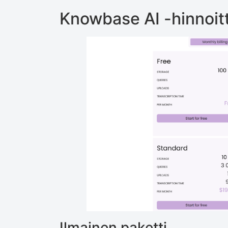
Knowbase AI -hinnoit
Ilmainen paketti