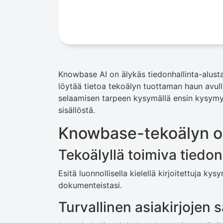
Knowbase AI on älykäs tiedonhallinta-alusta, 
löytää tietoa tekoälyn tuottaman haun avul
selaamisen tarpeen kysymällä ensin kysymyk
sisällöstä.
Knowbase-tekoälyn o
Tekoälyllä toimiva tiedo
Esitä luonnollisella kielellä kirjoitettuja ky
dokumenteistasi.
Turvallinen asiakirjojen s