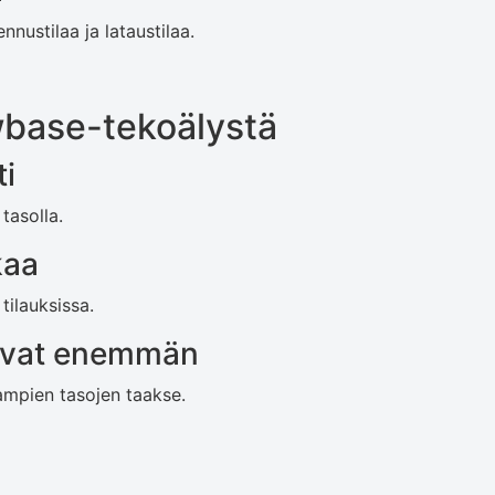
nustilaa ja lataustilaa.
base-tekoälystä
ti
tasolla.
kaa
tilauksissa.
avat enemmän
ampien tasojen taakse.