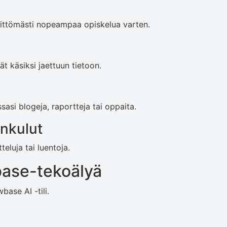
älittömästi nopeampaa opiskelua varten.
ät käsiksi jaettuun tietoon.
ssasi blogeja, raportteja tai oppaita.
önkulut
teluja tai luentoja.
base-tekoälyä
base AI -tili.