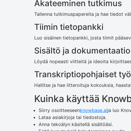
Akateeminen tutkimus
Tallenna tutkimuspapereita ja hae tiedot v
Tiimin tietopankki
Luo sisäinen tietopankki, josta tiimit pääsev
Sisältö ja dokumentaatio
Löydä nopeasti viitteitä ja ideoita kirjoittae
Transkriptiopohjaiset ty
Hallitse ja hae litteroituja kokouksia, haastat
Kuinka käyttää Know
Siirry osoitteeseen
knowbase.ai
ja luo Know
Lataa asiakirjoja tai tiedostoja.
Anna tekoälyn käsitellä sisältöäsi.