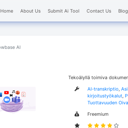
Home
About Us
Submit Ai Tool
Contact Us
Blog
owbase AI
Tekoälyllä toimiva dokument
AI-transkriptio
,
Asi
kirjoitustyökalut
,
P
Tuottavuuden Oiva
Freemium