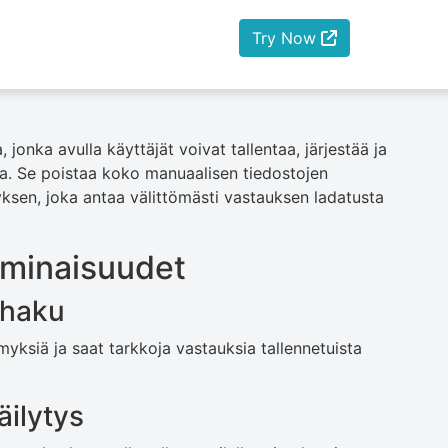
Try Now
jonka avulla käyttäjät voivat tallentaa, järjestää ja
la. Se poistaa koko manuaalisen tiedostojen
sen, joka antaa välittömästi vastauksen ladatusta
minaisuudet
nhaku
symyksiä ja saat tarkkoja vastauksia tallennetuista
äilytys