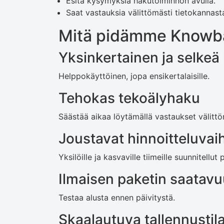
Esitä kysymyksiä hakutoiminnon avulla.
Saat vastauksia välittömästi tietokannasta
Mitä pidämme Knowba
Yksinkertainen ja selkeä 
Helppokäyttöinen, jopa ensikertalaisille.
Tehokas tekoälyhaku
Säästää aikaa löytämällä vastaukset välittö
Joustavat hinnoitteluvai
Yksilöille ja kasvaville tiimeille suunnitellut 
Ilmaisen paketin saatav
Testaa alusta ennen päivitystä.
Skaalautuva tallennustil