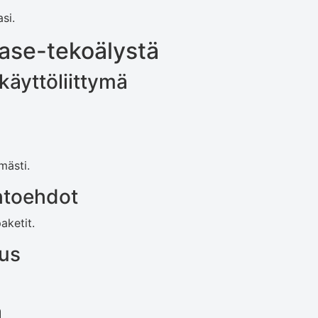
si.
se-tekoälystä
käyttöliittymä
mästi.
htoehdot
paketit.
uus
a