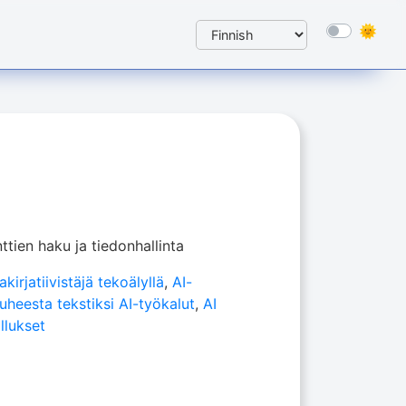
tien haku ja tiedonhallinta
akirjatiivistäjä tekoälyllä
,
AI-
uheesta tekstiksi AI-työkalut
,
AI
llukset