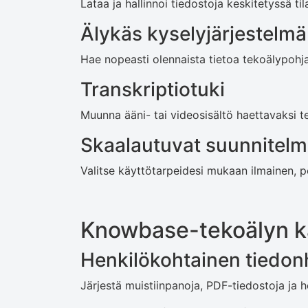
Lataa ja hallinnoi tiedostoja keskitetyssä til
Älykäs kyselyjärjestelmä
Hae nopeasti olennaista tietoa tekoälypohjai
Transkriptiotuki
Muunna ääni- tai videosisältö haettavaksi te
Skaalautuvat suunnitelm
Valitse käyttötarpeidesi mukaan ilmainen, pe
Knowbase-tekoälyn k
Henkilökohtainen tiedonh
Järjestä muistiinpanoja, PDF-tiedostoja ja he