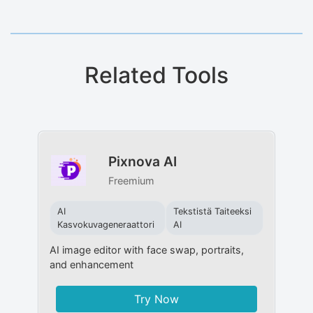
Related Tools
Pixnova AI
Freemium
AI
Tekstistä Taiteeksi
Kasvokuvageneraattori
AI
AI image editor with face swap, portraits,
and enhancement
Try Now