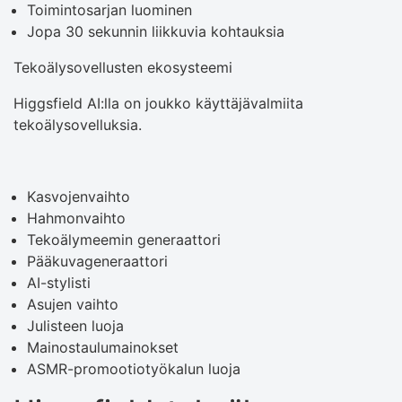
Toimintosarjan luominen
Jopa 30 sekunnin liikkuvia kohtauksia
Tekoälysovellusten ekosysteemi
Higgsfield AI:lla on joukko käyttäjävalmiita
tekoälysovelluksia.
Kasvojenvaihto
Hahmonvaihto
Tekoälymeemin generaattori
Pääkuvageneraattori
AI-stylisti
Asujen vaihto
Julisteen luoja
Mainostaulumainokset
ASMR-promootiotyökalun luoja