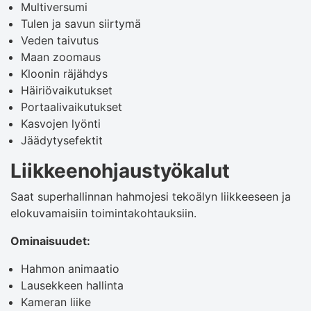
Multiversumi
Tulen ja savun siirtymä
Veden taivutus
Maan zoomaus
Kloonin räjähdys
Häiriövaikutukset
Portaalivaikutukset
Kasvojen lyönti
Jäädytysefektit
Liikkeenohjaustyökalut
Saat superhallinnan hahmojesi tekoälyn liikkeeseen ja
elokuvamaisiin toimintakohtauksiin.
Ominaisuudet:
Hahmon animaatio
Lausekkeen hallinta
Kameran liike