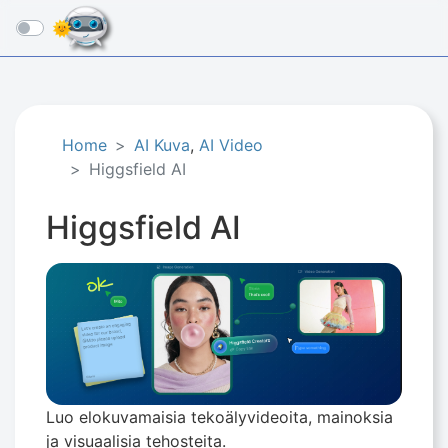
☰
Home
AI Kuva
,
AI Video
Higgsfield AI
Higgsfield AI
Luo elokuvamaisia ​​tekoälyvideoita, mainoksia
ja visuaalisia tehosteita.