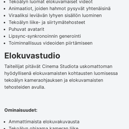
Tekoälyn luomat elokuvamaiset videot
Animaatiot, joiden hahmot pysyvät yhtenäisinä
Viraaliksi leviävän lyhyen sisällön luominen
Tekoälyn liike- ja siirtymätehosteet
Puhuvat avatarit
Lipsync-synkronoinnin generointi
Toiminnallisuus videoiden piirtämiseen
Elokuvastudio
Taiteilijat pitävät Cinema Studiota uskomattoman
hyödyllisenä elokuvamaisten kohtausten luomisessa
tekoälyn kameraohjauksen ja elokuvamaisten
tehosteiden avulla.
Ominaisuudet:
Ammattimaista elokuvakuvausta
Tekoälyn ohjaama kameran liike