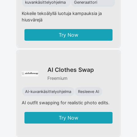
kuvankäsittelyohjelma
Generaattori
Kokeile tekoälyllä luotuja kampauksia ja
hiusvärejä
Try Now
AI Clothes Swap
Freemium
AI-kuvankäsittelyohjelma
Resleeve AI
AI outfit swapping for realistic photo edits.
Try Now