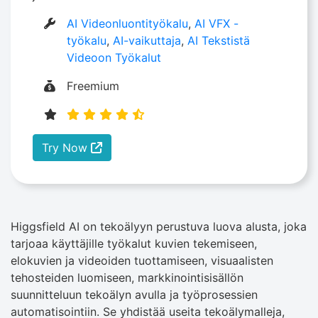
AI Videonluontityökalu
,
AI VFX -
työkalu
,
AI-vaikuttaja
,
AI Tekstistä
Videoon Työkalut
Freemium
Try Now
Higgsfield AI on tekoälyyn perustuva luova alusta, joka
tarjoaa käyttäjille työkalut kuvien tekemiseen,
elokuvien ja videoiden tuottamiseen, visuaalisten
tehosteiden luomiseen, markkinointisisällön
suunnitteluun tekoälyn avulla ja työprosessien
automatisointiin. Se yhdistää useita tekoälymalleja,