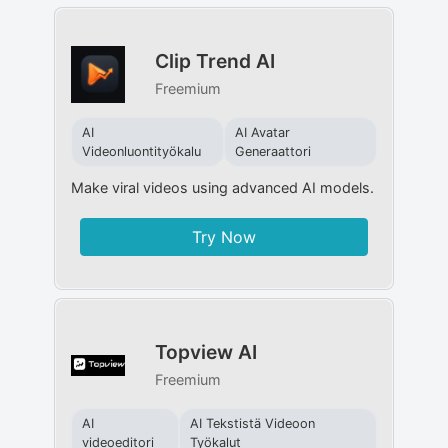
Clip Trend AI
Freemium
AI
AI Avatar
Videonluontityökalu
Generaattori
Make viral videos using advanced AI models.
Try Now
Topview AI
Freemium
AI
AI Tekstistä Videoon
videoeditori
Työkalut