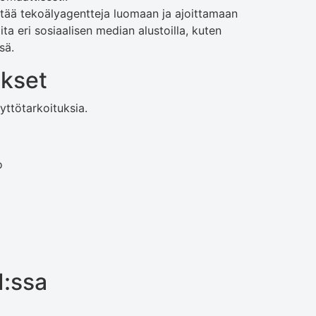
ntää tekoälyagentteja luomaan ja ajoittamaan
ita eri sosiaalisen median alustoilla, kuten
sä.
ukset
äyttötarkoituksia.
o
I:ssa