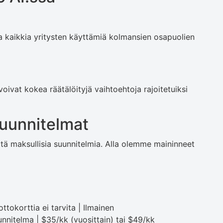
a kaikkia yritysten käyttämiä kolmansien osapuolien
voivat kokea räätälöityjä vaihtoehtoja rajoitetuiksi
suunnitelmat
​että maksullisia suunnitelmia. Alla olemme maininneet
ttokorttia ei tarvita | Ilmainen
nnitelma | $35/kk (vuosittain) tai $49/kk