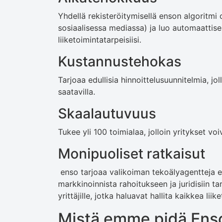
Yhdellä rekisteröitymisellä enson algoritmi o
sosiaalisessa mediassa) ja luo automaattisest
liiketoimintatarpeisiisi.
Kustannustehokas
Tarjoaa edullisia hinnoittelusuunnitelmia, jo
saatavilla.
Skaalautuvuus
Tukee yli 100 toimialaa, jolloin yritykset vo
Monipuoliset ratkaisut
enso tarjoaa valikoiman tekoälyagentteja eri
markkinoinnista rahoitukseen ja juridisiin ta
yrittäjille, jotka haluavat hallita kaikkea li
Mistä emme pidä Enso