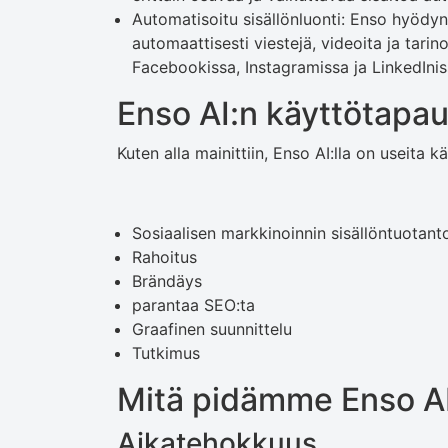
Automatisoitu sisällönluonti: Enso hyödy
automaattisesti viestejä, videoita ja tarino
Facebookissa, Instagramissa ja LinkedInis
Enso AI:n käyttötapa
Kuten alla mainittiin, Enso AI:lla on useita k
Sosiaalisen markkinoinnin sisällöntuotant
Rahoitus
Brändäys
parantaa SEO:ta
Graafinen suunnittelu
Tutkimus
Mitä pidämme Enso A
Aikatehokkuus