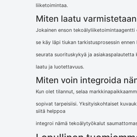
liiketoimintaa.
Miten laatu varmistetaan 
Jokainen enson tekoälyliiketoimintaagentti
se käy läpi tiukan tarkistusprosessin ennen 
seurata suorituskykyä ja asiakaspalautetta 
laatu ja luotettavuus.
Miten voin integroida nä
Kun olet tilannut, selaa markkinapaikkaamm
sopivat tarpeisiisi. Yksityiskohtaiset kuvauk
siitä helppoa
integroi nämä tekoälytyökalut saumattomast