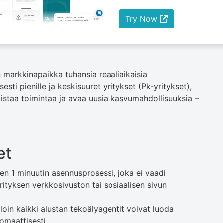
Try Now
markkinapaikka tuhansia reaaliaikaisia ​​
sesti pienille ja keskisuuret yritykset (Pk-yritykset),
aistaa toimintaa ja avaa uusia kasvumahdollisuuksia –
et
en 1 minuutin asennusprosessi, joka ei vaadi
rityksen verkkosivuston tai sosiaalisen sivun
loin kaikki alustan tekoälyagentit voivat luoda
tomaattisesti.