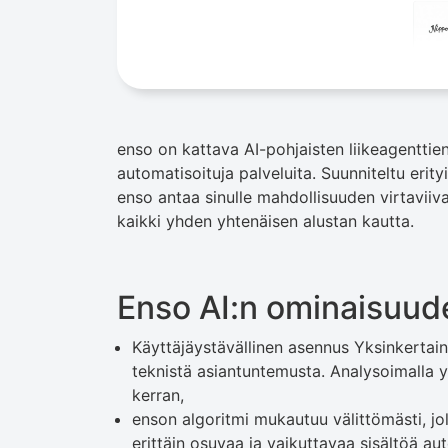
enso on kattava AI-pohjaisten liikeagenttien 
automatisoituja palveluita. Suunniteltu erityi
enso antaa sinulle mahdollisuuden virtaviiv
kaikki yhden yhtenäisen alustan kautta.
Enso AI:n ominaisuud
Käyttäjäystävällinen asennus Yksinkertain
teknistä asiantuntemusta. Analysoimalla y
kerran,
enson algoritmi mukautuu välittömästi, jol
erittäin osuvaa ja vaikuttavaa sisältöä au