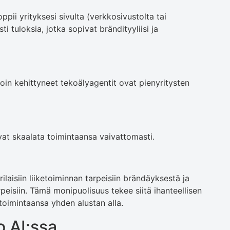
ppii yrityksesi sivulta (verkkosivustolta tai
i tuloksia, jotka sopivat brändityyliisi ja
lloin kehittyneet tekoälyagentit ovat pienyritysten
ivat skaalata toimintaansa vaivattomasti.
laisiin liiketoiminnan tarpeisiin brändäyksestä ja
rpeisiin. Tämä monipuolisuus tekee siitä ihanteellisen
iketoimintaansa yhden alustan alla.
 AI:ssa