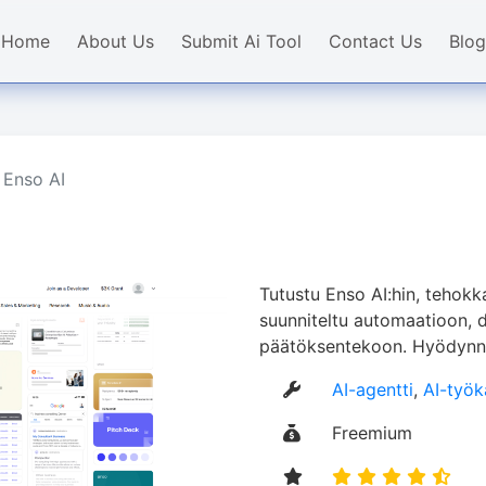
Home
About Us
Submit Ai Tool
Contact Us
Blog
Enso AI
Tutustu Enso AI:hin, tehokk
suunniteltu automaatioon, d
päätöksentekoon. Hyödynnä 
AI-agentti
,
AI-työk
Freemium