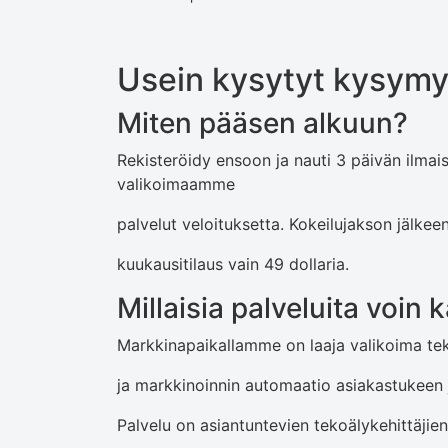
Usein kysytyt kysymy
Miten pääsen alkuun?
Rekisteröidy ensoon ja nauti 3 päivän ilmai
valikoimaamme
palvelut veloituksetta. Kokeilujakson jälkee
kuukausitilaus vain 49 dollaria.
Millaisia ​​palveluita voin
Markkinapaikallamme on laaja valikoima tekoä
ja markkinoinnin automaatio asiakastukeen j
Palvelu on asiantuntevien tekoälykehittäjie