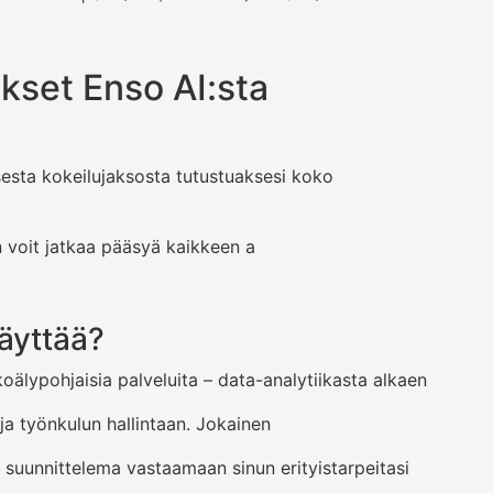
kset Enso AI:sta
sesta kokeilujaksosta tutustuaksesi koko
n voit jatkaa pääsyä kaikkeen a
 käyttää?
lypohjaisia ​​palveluita – data-analytiikasta alkaen
a työnkulun hallintaan. Jokainen
n suunnittelema vastaamaan sinun erityistarpeitasi