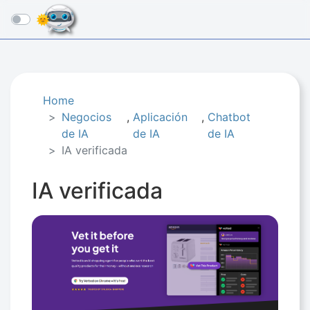
☰
Home
Negocios
,
Aplicación
,
Chatbot
de IA​
de IA
de IA
IA verificada
IA verificada