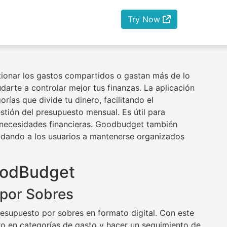
Try Now
stionar los gastos compartidos o gastan más de lo
rte a controlar mejor tus finanzas. La aplicación
rías que divide tu dinero, facilitando el
estión del presupuesto mensual. Es útil para
s necesidades financieras. Goodbudget también
yudando a los usuarios a mantenerse organizados
oodBudget
 por Sobres
esupuesto por sobres en formato digital. Con este
ero en categorías de gasto y hacer un seguimiento de