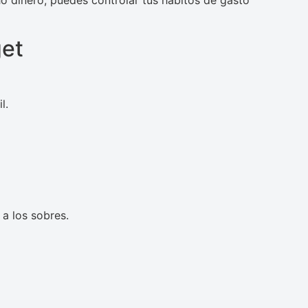
o dinero, puedes controlar tus hábitos de gasto
et
l.
 a los sobres.