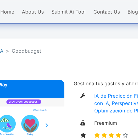
Home
About Us
Submit Ai Tool
Contact Us
Blog
A​
Goodbudget
Gestiona tus gastos y aho
IA de Predicción F
con IA​
,
Perspectiv
Optimización de P
Freemium