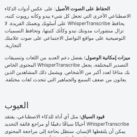
الحفاظ على الصوت الأصيل
: على عكس أدوات الذكاء
الاصطناعي الأخرى التي تجعل كل شيء يبدو وكأنه روبوت كتبه،
يحافظ WhisperTranscribe على أسلوبك ونغمتك الفريدة. لا
تزال منشورات مدونتك تبدو وكأنك كتبتها، وتحافظ التسميات
التوضيحية على مواقع التواصل الاجتماعي على صوت علامتك
التجارية.
ميزات إمكانية الوصول:
بفضل دعم العديد من اللغات وتنسيقات
التصدير المختلفة، يجعل WhisperTranscribe المحتوى الخاص
بك متاحًا لعدد أكبر من الأشخاص. ويشمل ذلك المشاهدين الذين
يعانون من ضعف السمع والجماهير التي تتحدث لغات مختلفة.
العيوب
قيود السياق:
مثل أي أداة للذكاء الاصطناعي، يفتقد
WhisperTranscribe أحيانًا سياقًا دقيقًا أو مراجع فائقة التحديد
يمكن أن يلتقطها الإنسان. ستظل بحاجة إلى مراجعة المحتوى