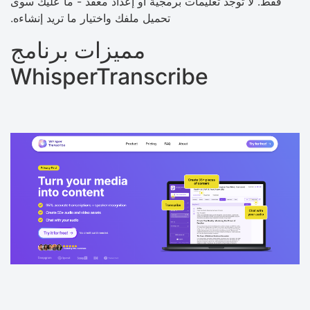
فقط. لا توجد تعليمات برمجية أو إعداد معقد - ما عليك سوى
تحميل ملفك واختيار ما تريد إنشاءه.
مميزات برنامج
WhisperTranscribe