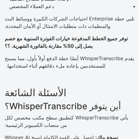
دعم العملاء المخصص
تلبي خطة Enterprise احتياجات الشركات الكبيرة ووسائط البث
والمنظمات ذات متطلبات الامتثال أو الأمان المحددة.
توفر جميع الخطط المدفوعة خيارات الفوترة السنوية مع خصم
يصل إلى 50% مقارنة بالفاتورة الشهرية. ؟؟
يقدم WhisperTranscribe أيضًا خطة الدفع أولاً بأول، مما يسمح
للمستخدمين بإعادة ملء دقائقهم أثناء استخدامها.
الأسئلة الشائعة
أين يتوفر WhisperTranscribe؟
يأتي WhisperTranscribe كتطبيق سطح مكتب مخصص لكل
من منصات الكمبيوتر الرئيسية:
نسخة ماك:
احصل على القوة الكاملة لنسخ Whisper AI