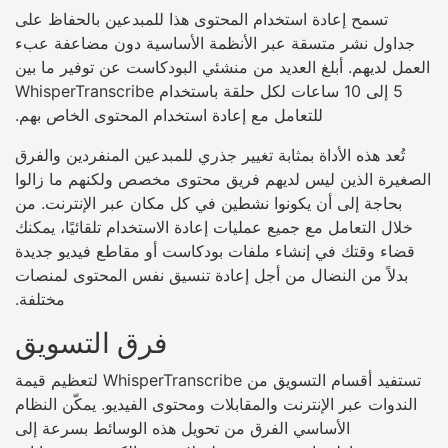
تسمح إعادة استخدام المحتوى هذا للمبدعين بالحفاظ على
جداول نشر متسقة عبر الأنظمة الأساسية دون مضاعفة عبء
العمل لديهم. أبلغ العديد من منشئي البودكاست عن توفير ما بين
5 إلى 10 ساعات لكل حلقة باستخدام WhisperTranscribe
للتعامل مع إعادة استخدام المحتوى الخاص بهم.
تُعد هذه الأداة بمثابة تغيير جذري للمبدعين المنفردين والفرق
الصغيرة الذين ليس لديهم فريق محتوى مخصص ولكنهم ما زالوا
بحاجة إلى أن يكونوا نشطين في كل مكان عبر الإنترنت. من
خلال التعامل مع جميع عمليات إعادة الاستخدام تلقائيًا، يمكنك
قضاء وقتك في إنشاء ملفات بودكاست أو مقاطع فيديو جديدة
بدلاً من النضال من أجل إعادة تنسيق نفس المحتوى لمنصات
مختلفة.
فرق التسويق
تستفيد أقسام التسويق من WhisperTranscribe لتعظيم قيمة
الندوات عبر الإنترنت والمقابلات ومحتوى الفيديو. يمكّن النظام
الأساسي الفرق من تحويل هذه الوسائط بسرعة إلى