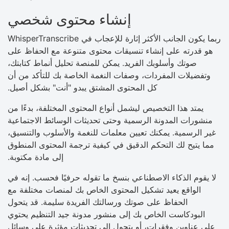
إنشاء محتوى شخصي
ربما يكون الجانب الأكثر إثارة للإعجاب في WhisperTranscribe
هو قدرته على إنشاء تنسيقات محتوى متنوعة مع الحفاظ على
صوتك وأسلوبك الفريد. يمكن للمنصة تحليل أنماط كتابتك،
وتفضيلات المفردات، وصفات النغمة الخاصة بك للتأكد من أن
كل المحتوى المشتق يبدو "أنت" بشكل أصيل.
يمتد هذا التخصيص ليشمل أنواع المحتوى المختلفة، بدءًا من
منشورات المدونة الرسمية وحتى تحديثات الوسائط الاجتماعية
غير الرسمية. يمكنك تعيين معلمات للنغمة والأسلوب والتنسيق،
مما يتيح لك التحكم الدقيق في كيفية ترجمة المحتوى المنطوق
إلى مادة مكتوبة.
لا يقوم الذكاء الاصطناعي بنسخ ما تقوله حرفيًا فحسب. إنه في
الواقع يعيد تشكيل المحتوى الخاص بك لمنصات مختلفة مع
الحفاظ على صوتك ورسالتك الفريدة سليمة. قد يتحول
البودكاست الخاص بك إلى منشور مدونة جيد التنظيم يحتوي
على عناوين وفقرات، أو يتحول إلى تحديثات مؤثرة على وسائل