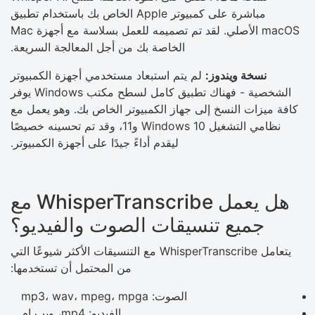
مباشرة على كمبيوتر Apple الخاص بك باستخدام تطبيق
macOS الأصلي. لقد تم تصميمه للعمل بسلاسة مع أجهزة Mac
الخاصة بك من أجل المعالجة السريعة.
نسخة ويندوز:
لم يتم استبعاد مستخدمي أجهزة الكمبيوتر
الشخصية - فهناك تطبيق كامل لسطح مكتب Windows يوفر
كافة ميزات النسخ إلى جهاز الكمبيوتر الخاص بك. وهو يعمل مع
نظامي التشغيل Windows 10 و11، وقد تم تحسينه خصيصًا
ليقدم أداءً جيدًا على أجهزة الكمبيوتر.
هل يعمل WhisperTranscribe مع
جميع تنسيقات الصوت والفيديو؟
يتعامل WhisperTranscribe مع التنسيقات الأكثر شيوعًا التي
من المحتمل أن تستخدمها:
الصوت: mp3، wav، mpeg، mpga
الفيديو: mp4، ويب إم