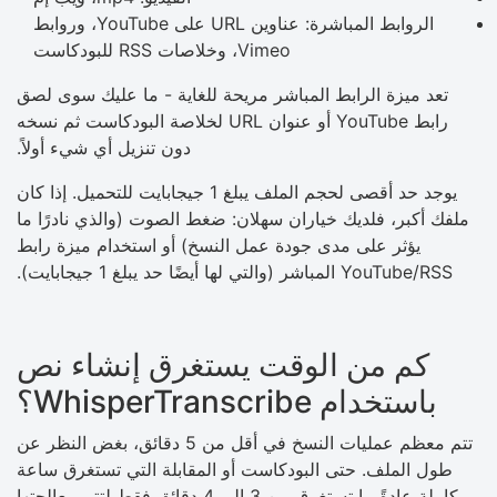
الروابط المباشرة: عناوين URL على YouTube، وروابط
Vimeo، وخلاصات RSS للبودكاست
تعد ميزة الرابط المباشر مريحة للغاية - ما عليك سوى لصق
رابط YouTube أو عنوان URL لخلاصة البودكاست ثم نسخه
دون تنزيل أي شيء أولاً.
يوجد حد أقصى لحجم الملف يبلغ 1 جيجابايت للتحميل. إذا كان
ملفك أكبر، فلديك خياران سهلان: ضغط الصوت (والذي نادرًا ما
يؤثر على مدى جودة عمل النسخ) أو استخدام ميزة رابط
YouTube/RSS المباشر (والتي لها أيضًا حد يبلغ 1 جيجابايت).
كم من الوقت يستغرق إنشاء نص
باستخدام WhisperTranscribe؟
تتم معظم عمليات النسخ في أقل من 5 دقائق، بغض النظر عن
طول الملف. حتى البودكاست أو المقابلة التي تستغرق ساعة
كاملة عادةً ما تستغرق من 3 إلى 4 دقائق فقط لتتم معالجتها