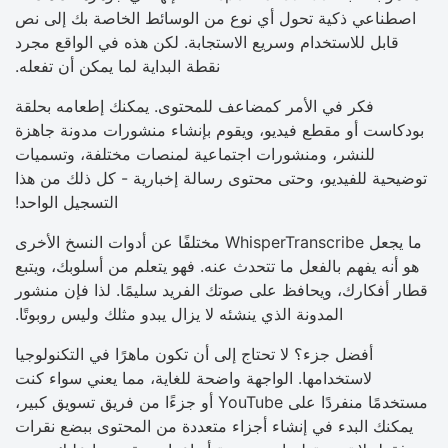
اصطناعي ذكية تحول أي نوع من الوسائط الخاصة بك إلى نص
قابل للاستخدام وسريع الاستجابة. لكن هذه في الواقع مجرد
نقطة البداية لما يمكن أن تفعله.
فكر في الأمر كمضاعف للمحتوى. يمكنك إطعامه بحلقة
بودكاست أو مقطع فيديو، ويقوم بإنشاء منشورات مدونة جاهزة
للنشر، ومنشورات اجتماعية لمنصات مختلفة، وتسميات
توضيحية للفيديو، وحتى محتوى رسالة إخبارية - كل ذلك من هذا
التسجيل الواحد!
ما يجعل WhisperTranscribe مختلفًا عن أدوات النسخ الأخرى
هو أنه يفهم بالفعل ما تتحدث عنه. فهو يتعلم من أسلوبك، ويتبع
قطار أفكارك، ويحافظ على صوتك الفريد سليمًا. لذا فإن منشور
المدونة الذي ينشئه لا يزال يبدو مثلك وليس روبوتًا.
أفضل جزء؟ لا تحتاج إلى أن تكون ماهرًا في التكنولوجيا
لاستخدامها. الواجهة واضحة للغاية، مما يعني سواء كنت
مستخدمًا منفردًا على YouTube أو جزءًا من فريق تسويق كبير،
يمكنك البدء في إنشاء أجزاء متعددة من المحتوى ببضع نقرات