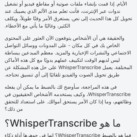
الأيام. إذا قمت بإنشاء ملفات صوتية أو مقاطع فيديو أو تشغيل
ندوات عبر الإنترنت، فأنت تعلم مدى الألم الذي يصيبك عند
تحويل كل هذا الحديث إلى نص. يستغرق الأمر وقتًا طويلاً، ويكلف
الكثير، وغالبًا ما يأتي مع الأخطاء.
والحقيقة هي أن الأشخاص يتوقعون الآن العثور على المحتوى
الخاص بك في كل مكان - على المدونات ووسائل التواصل
الاجتماعي والنشرات الإخبارية والمزيد. معظم المبدعين ببساطة
ليس لديهم الوقت لتكييف عملهم يدويًا مع كل هذه الأماكن
المختلفة. يعمل WhisperTranscribe على حل هذه المشكلة عن
طريق تحويل الصوت والفيديو تلقائيًا إلى أي تنسيق تحتاجه.
في هذه المراجعة، سأوضح لك بالضبط ما يمكن أن يفعله
WhisperTranscribe، وكيف يستخدمه الأشخاص الحقيقيون في
وظائفهم، وما إذا كان الأمر يستحق أموالك. على استعداد للتحقق
من ذلك؟
ما هو WhisperTranscribe؟
فما هو بالضبط WhisperTranscribe؟ إنها في جوهرها أداة ذكاء