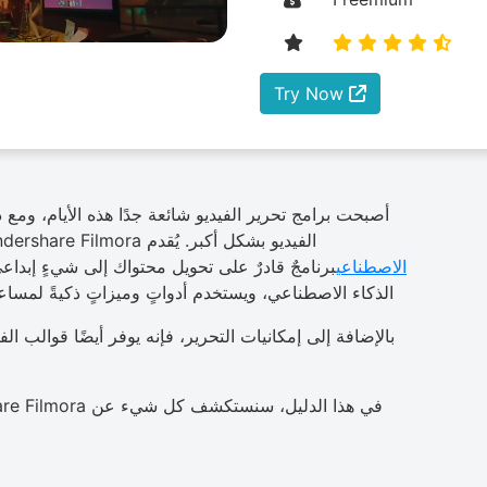
Try Now
أصبحت برامج تحرير الفيديو شائعة جدًا هذه الأيام، ومع
الفيديو بشكل أكبر. يُقدم Wondershare Filmora مجموعة واسعة من
الاصطناعي
برنامجٌ قادرٌ على تحويل محتواك إلى شيءٍ إبداعيٍ
الذكاء الاصطناعي، ويستخدم أدواتٍ وميزاتٍ ذكيةً لمسا
بالإضافة إلى إمكانيات التحرير، فإنه يوفر أيضًا قوالب ال