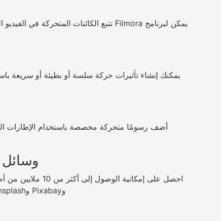
يمكن لبرنامج Filmora تتبع الكائنات المتحركة
يمكنك إنشاء تأثيرات حركة سلسة أو بطيئة أو سريعة با
أضف رسومًا متحركة مخصصة باستخدام الإطارات الر
وسائل إ
وPixabay وUnsplash، بما في ذلك مقاطع الفيديو والصور والموسيقى.