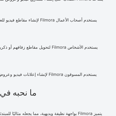
يستخدم أصحاب الأعمال Filmora لإن
يستخدم الأشخاص Filmora لتحويل مقاطع 
يستخدم المسوقون Filmora لإنشاء إعلا
ما نحبه في ondershare Filmora
يتميز Filmora بواجهة نظيفة وبديهية، مما يجعله مثاليًا للمبتدئين مع توفير أدوات كافية للمستخدمين المتوسطين.