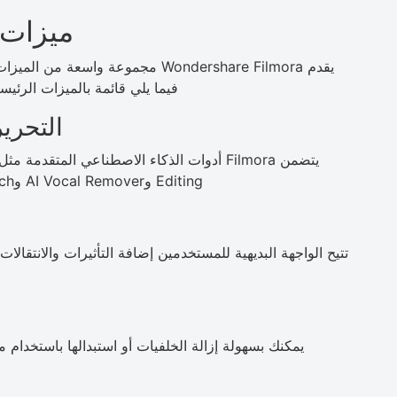
ميزات ndershare Filmora
يقدم Wondershare Filmora مجموعة واسع
فيما يلي قائمة بالميزات الرئيس
التحري
Editing وAI Vocal Remover وAI Audio Stretch لأتمتة مهام التحرير وتعزيز الإبداع.
تتيح الواجهة البديهية للمستخدمين إضافة التأثيرات والانتقال
يمكنك بسهولة إزالة الخلفيات أو استبدالها باستخدام م