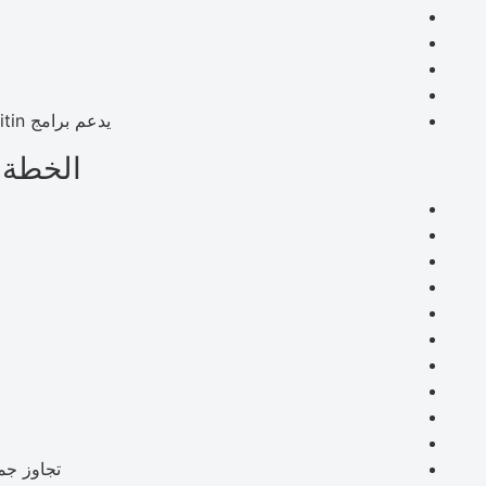
يدعم برامج Turnitin و Grammarly و Copyscape و Quetext
الخطة الشهرية 
تجاوز جم