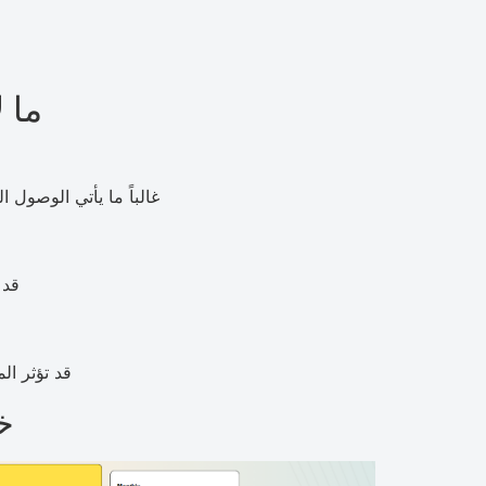
ما ل
غالباً ما يأتي الوصول 
قد 
قد تؤثر ا
خ