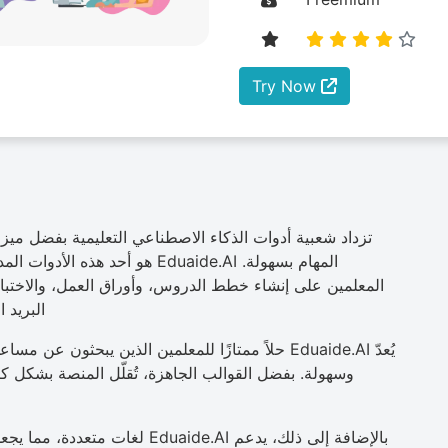
Try Now
تزداد شعبية أدوات الذكاء الاصطناعي التعليمية بفضل ميزاته
المهام بسهولة. Eduaide.AI هو أحد هذه الأدوات المدعومة بالذكاء الاصطناعي.
المعلمين على إنشاء خطط الدروس، وأوراق العمل، والاختبا
البريد 
يُعدّ Eduaide.AI حلاً ممتازًا للمعلمين الذين يبحثو
وسهولة. بفضل القوالب الجاهزة، تُقلّل المنصة بشكل
بالإضافة إلى ذلك، يدعم duaide.AI