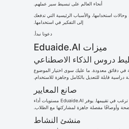
أنحاء العالم على تبسيط سير عملهم.
تكشف ميزات Eduaide.AI، وأسعارها، وحالات استخدامها، والأسباب الرئيسية التي تدفعك
إلى التفكير في استخدامها.
دعونا نبدأ.
ميزات Eduaide.AI
ط دروس الذكاء الاصطناعي
س متكاملة في دقائق معدودة. ما عليك سوى اختيار الموضوع
دراسية قابلة للتعديل بالكامل وجاهزة للاستخدام.
صانع المعايير
أنشئ معايير تقييم بسهولة بإدخال المهارات أو المعايير التي ترغب في تقييمها. يوفر Eduaide.AI مستويات أداء
حة وأوصافًا مفصلة جاهزة لمشاركتها مع الطلاب.
منشئ النشاط