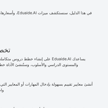
في هذا الدليل، سنس
تخطي
يساعدك Eduaide.AI على إنشاء خطط درو
والمستوى الدراسي والأسلوب، وستُنشئ الأداة خطة 
واض