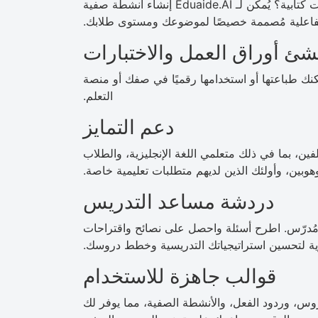
هل تحتاج إلى رنين جرس، أو أنشطة جماعية، أو تحفيزات كتابية؟ يُمكن لـ Eduaide.AI إنشاء أنشطة صفية
فاعلية مُصممة خصيصًا لموضوعك ومستوى طلابك.
نشئ أوراق العمل والاختبارات
نك طباعتها أو استخدامها رقميًا في صفك أو منصة
التعلم.
دعم التمايز
ين، بما في ذلك متعلمي اللغة الإنجليزية، والطلاب
هوبين، وأولئك الذين لديهم متطلبات تعليمية خاصة.
دردشة مساعد التدريس
 مُدرّس. اطرح أسئلة واحصل على نصائح واقتراحات
ة لتحسين استراتيجياتك التدريسية وخطط دروسك.
قوالب جاهزة للاستخدام
س، وردود الفعل، والأنشطة الصفية، مما يوفر لك