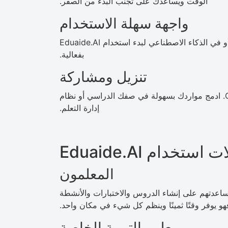
الوقت ويساعدك على تجنب البدء من الصفر.
واجهة سهلة الاستخدام
المنصة بسيطة وسهلة الاستخدام. لا تحتاج إلى أي خبرة تقنية أو في الذكاء الاصطناعي لبدء استخدام Eduaide.AI
بفعالية.
تنزيل ومشاركة
نزّل عملك كملف PDF أو Google Doc أو Google Slides. ادمج مواردك بسهولة في صفك الدراسي أو نظام
إدارة التعلم.
 استخدام Eduaide.AI
المعلمون
تويات بمساعدتهم على إنشاء الدروس والاختبارات والأنشطة
 يوفر وقتًا ثمينًا وينظم كل شيء في مكان واحد.
معلمو التربية الخاصة