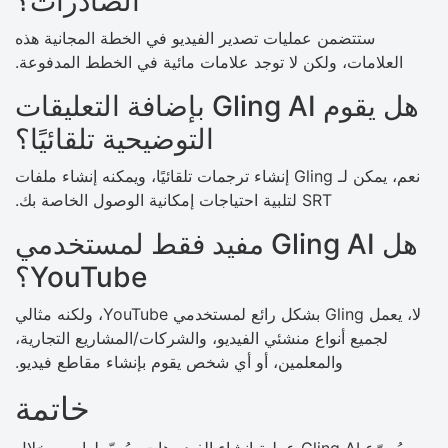
الصادرات؟
ستتضمن عمليات تصدير الفيديو في الخطة المجانية هذه
العلامات، ولكن لا توجد علامات مائية في الخطط المدفوعة.
هل يقوم Gling AI بإضافة التعليقات
التوضيحية تلقائيًا؟
نعم، يمكن لـ Gling إنشاء ترجمات تلقائيًا، ويمكنه إنشاء ملفات
SRT لتلبية احتياجات إمكانية الوصول الخاصة بك.
هل Gling AI مفيد فقط لمستخدمي
YouTube؟
لا، يعمل Gling بشكل رائع لمستخدمي YouTube، ولكنه مثالي
لجميع أنواع منشئي الفيديو، والشركات/المشاريع التجارية،
والمعلمين، أو أي شخص يقوم بإنشاء مقاطع فيديو.
خاتمة
يُسرّع Gling AI عملية إنشاء الفيديوهات ويُبسّطها. من خلال