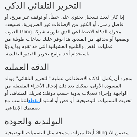
التحرير التلقائي الذكي
إذا كان لديك تسجيل يحتوي على خطأ، أو توقف غير مريح، أو
فاصل زمني، أو الكثير من الإضافات غير الضرورية، فسيحدد
محرك الذكاء الاصطناعي الذي طورته شركة Gling العيوب
ويقصها أو يحذفها من الفيديو. هذا يوفر عليك ساعات طويلة من
عمليات القص والتلميع العشوائية التي قد تقوم بها يدويًا
باستخدام أحد برامج تحرير الفيديو التقليدية.
الدقة العملية
بمجرد أن يكمل الذكاء الاصطناعي عملية "التحرير التلقائي" ويولد
المسودة الأولى، يمكنك بعد ذلك إدخال الأجزاء المفضلة من
الواجهة وإجراء تعديلات يدوية حسب ذوقك: تحريك المشاهد، أو
تحديث التسميات التوضيحية، أو قص أو استبدال
مقطع
لتتناسب مع
تصميمك الإبداعي.
البولندية والجودة
يتضمن Gling AI أيضًا ميزات مدمجة مثل التسميات التوضيحية