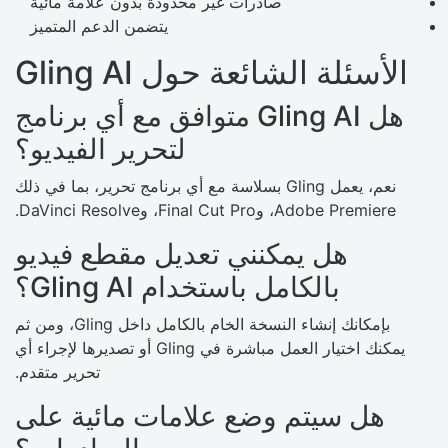
صادرات غير محدودة بدون علامة مائية
يتضمن الدعم المتميز
الأسئلة الشائعة حول Gling AI
هل Gling AI متوافق مع أي برنامج
لتحرير الفيديو؟
نعم، يعمل Gling بسلاسة مع أي برنامج تحرير، بما في ذلك
Adobe Premiere، وFinal Cut Pro، وDaVinci Resolve.
هل يمكنني تعديل مقطع فيديو
بالكامل باستخدام Gling AI؟
بإمكانك إنشاء النسخة الخام بالكامل داخل Gling، ومن ثم
يمكنك اختيار العمل مباشرة في Gling أو تصديرها لإجراء أي
تحرير متقدم.
هل سيتم وضع علامات مائية على